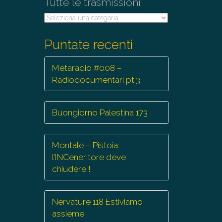
Tutte le trasmissioni
Tutte
le
trasmissioni
Puntate recenti
Metaradio #008 –
Radiodocumentari pt.3
Buongiorno Palestina 173
Montale – Pistoia:
l’INCeneritore deve
chiudere !
Nervature 118 Estiviamo
assieme