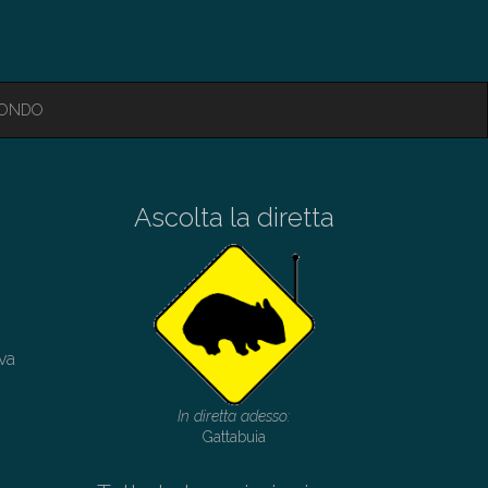
MONDO
Ascolta la diretta
iva
In diretta adesso:
Gattabuia