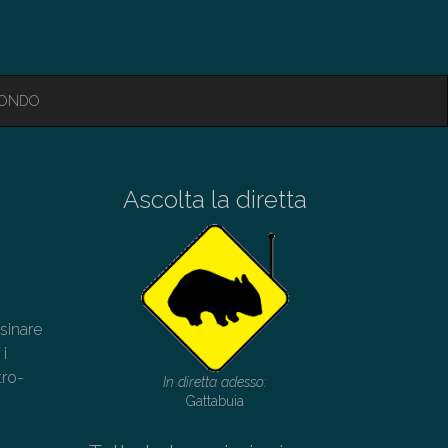
MONDO
Ascolta la diretta
sinare
 i
tro-
In diretta adesso:
Gattabuia