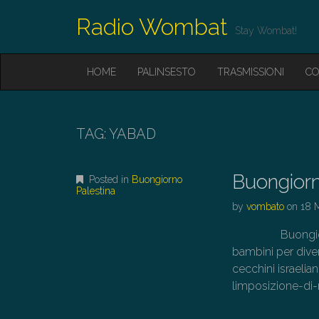
Radio Wombat
Stay Wombat!
M
S
HOME
PALINSESTO
TRASMISSIONI
CO
K
A
I
I
P
T
N
O
TAG:
YABAD
M
C
O
E
N
Buongiorn
N
Posted in
Buongiorno
T
Palestina
E
U
by
vombato
on
18 
N
T
Buongiorno Pal
bambini per dive
cecchini israeli
limposizione-di-