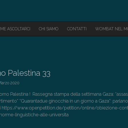
ME ASCOLTARCI
CHI SIAMO
CONTATTI
WOMBAT NEL 
o Palestina 33
Marzo 2020
estina ! Rassegna stampa della settimana Gaza: “assas
rtimento” “Quarantadue ginocchia in un giorno a Gaza”: parlano
ani https://www.openpetition.de/petition/online/obiezione-con
norme-linguistiche-alle-universita