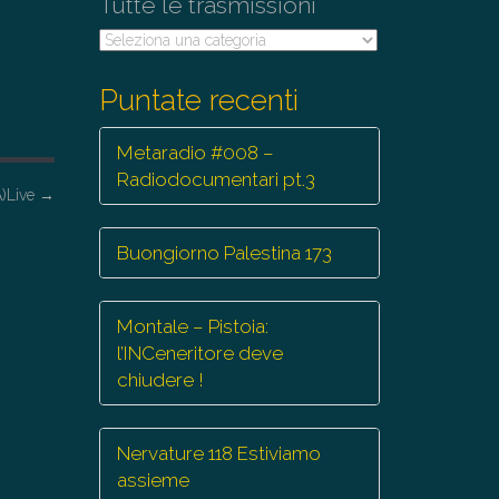
Tutte le trasmissioni
Tutte
le
trasmissioni
Puntate recenti
Metaradio #008 –
Radiodocumentari pt.3
A)Live
→
Buongiorno Palestina 173
Montale – Pistoia:
l’INCeneritore deve
chiudere !
Nervature 118 Estiviamo
assieme