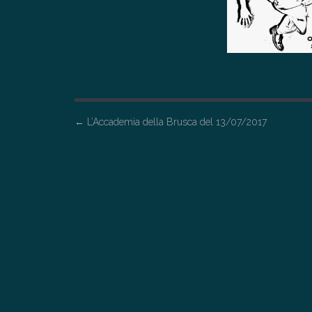
P
←
L’Accademia della Brusca del 13/07/2017
o
s
t
n
a
v
i
g
a