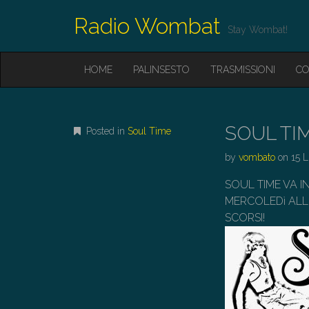
Radio Wombat
Stay Wombat!
M
S
HOME
PALINSESTO
TRASMISSIONI
CO
K
A
I
I
P
T
N
O
SOUL TIM
Posted in
Soul Time
M
C
O
E
by
vombato
on
15 L
N
N
T
SOUL TIME VA 
E
U
MERCOLEDì ALL
N
T
SCORSI!