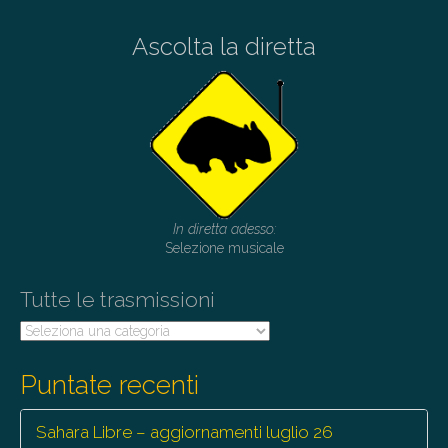
t
Ascolta la diretta
n
a
v
i
g
a
t
In diretta adesso:
i
Selezione musicale
o
Tutte le trasmissioni
n
Tutte
le
trasmissioni
Puntate recenti
Sahara Libre – aggiornamenti luglio 26