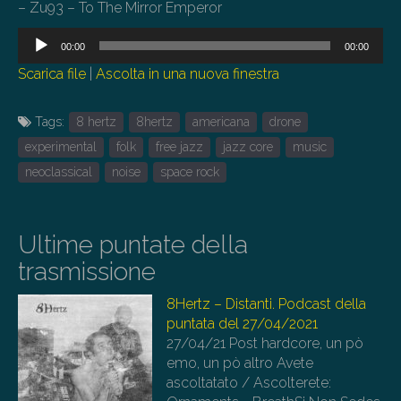
– Zu93 – To The Mirror Emperor
Audio
00:00
00:00
Player
Scarica file
|
Ascolta in una nuova finestra
Tags:
8 hertz
8hertz
americana
drone
experimental
folk
free jazz
jazz core
music
neoclassical
noise
space rock
Ultime puntate della
trasmissione
8Hertz – Distanti. Podcast della
puntata del 27/04/2021
27/04/21
Post hardcore, un pò
emo, un pò altro Avete
ascoltatato / Ascolterete: