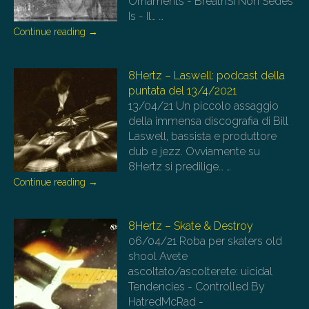
Ornaments - BreathSi Non Sedes
Is - Il…
…
Continue reading
→
8Hertz – Laswell: podcast della
puntata del 13/4/2021
13/04/21
Un piccolo assaggio
della immensa discografia di Bill
Laswell, bassista e produttore
dub e jezz. Ovviamente su
8Hertz si predilige…
…
Continue reading
→
8Hertz – Skate & Destroy
06/04/21
Roba per skaters old
shool Avete
ascoltato/ascolterete: uicidal
Tendencies - Controlled By
HatredMcRad -