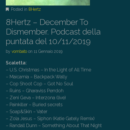
Posted in
8Hertz
8Hertz – December To
Dismember. Podcast della
puntata del 10/11/2019
by
vombato
on
11 Gennaio 2019
Scaletta:
– U.S. Christmas – In the Light of All Time
– Maicamia – Backpack Wally
– Cop Shoot Cop – Got No Soul
– Ruins – Gharaviss Perrdoh
– Zeni Geva – Interzona (live)
– Painkiller – Buried secrets
– Soap&Skin – Vater
– Zola Jesus – Siphon (Katie Gately Remix)
– Randall Dunn – Something About That Night