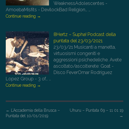
WeaknessAdolescentes -
AmoebaMisfits - DevilockBad Religion…
…
Continue reading
→
8Hertz – Supha! Podcast della
puntata del 23/03/2021
23/03/21
Musicanti a manetta,
virtuosismi congeniti e
aggressioni psichedeliche. Avete
ascoltato/ascolterete: Goat -
Disco FeverOmar Rodriguez
Lopez Group - 3 of…
…
Continue reading
→
P
←
L’Accademia della Brusca –
Uhuru – Puntata 69 – 11 01 19
Puntata del 10/01/2019
→
o
s