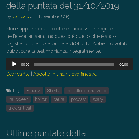
della puntata del 31/10/2019
by
vombato
on
1 Novembre 2019
Non sappiamo quello che è successo in regia e
nell’etere ieri sera, ma questo è quello che è stato
registrato durante la puntata di 8Hertz. Abbiamo voluto
pubblicare la testimonianza integralmente.
Audio
00:00
00:00
Player
Scarica file
|
Ascolta in una nuova finestra
Tags:
8 hertz
8hertz
dolcetto o scherzetto
halloween
horror
paura
podcast
scary
trick or treat
Ultime puntate della