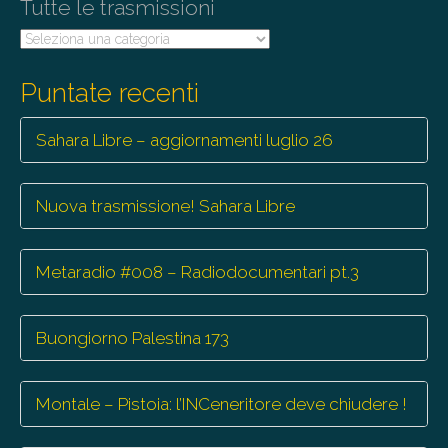
Tutte le trasmissioni
n
Tutte
le
trasmissioni
Puntate recenti
Sahara Libre – aggiornamenti luglio 26
Nuova trasmissione! Sahara Libre
Metaradio #008 – Radiodocumentari pt.3
Buongiorno Palestina 173
Montale – Pistoia: l’INCeneritore deve chiudere !