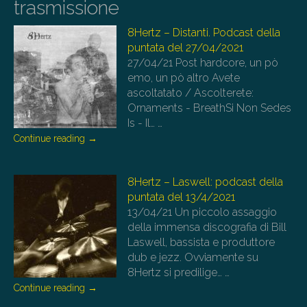
trasmissione
8Hertz – Distanti. Podcast della
puntata del 27/04/2021
27/04/21
Post hardcore, un pò
emo, un pò altro Avete
ascoltatato / Ascolterete:
Ornaments - BreathSi Non Sedes
Is - Il…
…
Continue reading
→
8Hertz – Laswell: podcast della
puntata del 13/4/2021
13/04/21
Un piccolo assaggio
della immensa discografia di Bill
Laswell, bassista e produttore
dub e jezz. Ovviamente su
8Hertz si predilige…
…
Continue reading
→