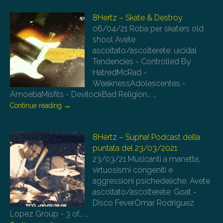
8Hertz – Skate & Destroy
06/04/21
Roba per skaters old
shool Avete
ascoltato/ascolterete: uicidal
Tendencies - Controlled By
HatredMcRad -
WeaknessAdolescentes -
AmoebaMisfits - DevilockBad Religion…
…
Continue reading
→
8Hertz – Supha! Podcast della
puntata del 23/03/2021
23/03/21
Musicanti a manetta,
virtuosismi congeniti e
aggressioni psichedeliche. Avete
ascoltato/ascolterete: Goat -
Disco FeverOmar Rodriguez
Lopez Group - 3 of…
…