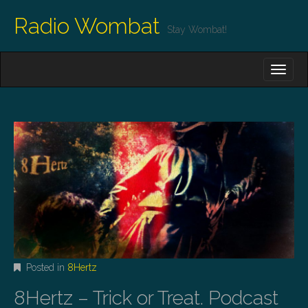
Radio Wombat
Stay Wombat!
M
S
K
A
I
I
P
T
N
O
M
C
O
E
N
N
T
E
U
N
T
Posted in
8Hertz
8Hertz – Trick or Treat. Podcast