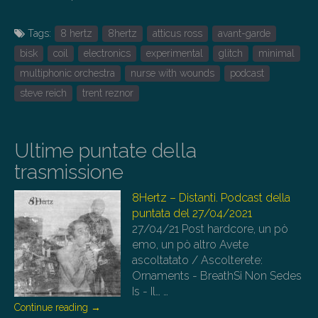
Tags:
8 hertz
8hertz
atticus ross
avant-garde
bisk
coil
electronics
experimental
glitch
minimal
multiphonic orchestra
nurse with wounds
podcast
steve reich
trent reznor
Ultime puntate della
trasmissione
8Hertz – Distanti. Podcast della
puntata del 27/04/2021
27/04/21
Post hardcore, un pò
emo, un pò altro Avete
ascoltatato / Ascolterete:
Ornaments - BreathSi Non Sedes
Is - Il…
…
Continue reading
→