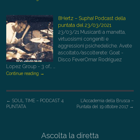
8Hertz – Supha! Podcast della
puntata del 23/03/2021
23/03/21
Musicanti a manetta,
virtuosismi congeniti e
aggressioni psichedeliche. Avete
ascoltato/ascolterete: Goat -
Disco FeverOmar Rodriguez
Lopez Group - 3 of…
…
Continue reading
→
P
←
SOUL TIME – PODCAST 4
L’Accademia della Brusca –
PUNTATA
Puntata del 19 ottobre 2017
→
o
s
t
Ascolta la diretta
n