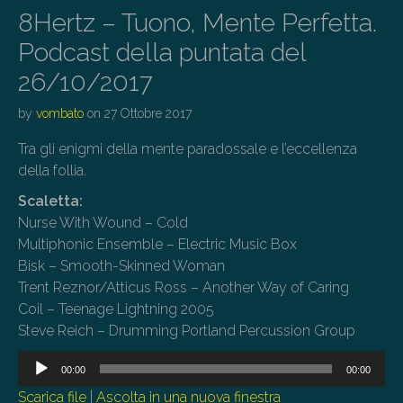
8Hertz – Tuono, Mente Perfetta.
Podcast della puntata del
26/10/2017
by
vombato
on
27 Ottobre 2017
Tra gli enigmi della mente paradossale e l’eccellenza
della follia.
Scaletta:
Nurse With Wound – Cold
Multiphonic Ensemble – Electric Music Box
Bisk – Smooth-Skinned Woman
Trent Reznor/Atticus Ross – Another Way of Caring
Coil – Teenage Lightning 2005
Steve Reich – Drumming Portland Percussion Group
Audio
00:00
00:00
Player
Scarica file
|
Ascolta in una nuova finestra