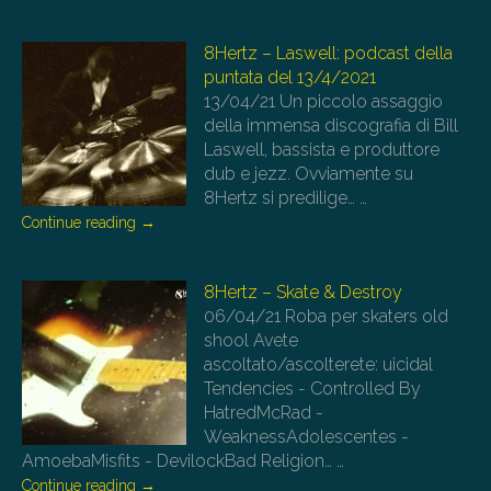
8Hertz – Laswell: podcast della
puntata del 13/4/2021
13/04/21
Un piccolo assaggio
della immensa discografia di Bill
Laswell, bassista e produttore
dub e jezz. Ovviamente su
8Hertz si predilige…
…
Continue reading
→
8Hertz – Skate & Destroy
06/04/21
Roba per skaters old
shool Avete
ascoltato/ascolterete: uicidal
Tendencies - Controlled By
HatredMcRad -
WeaknessAdolescentes -
AmoebaMisfits - DevilockBad Religion…
…
Continue reading
→