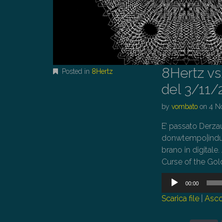
8Hertz vs
Posted in
8Hertz
del 3/11
by
vombato
on
4 N
E’ passato Derzau
donwtempo|industr
brano in digitale
Curse of the Golden V
Audio
00:00
Player
Scarica file
|
Asco