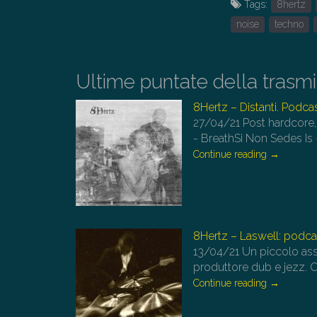
Tags:
8hertz
noise
techno
Ultime puntate della trasm
8Hertz – Distanti. Podca
27/04/21
Post hardcore,
- BreathSi Non Sedes Is -
Continue reading
→
8Hertz – Laswell: podca
13/04/21
Un piccolo ass
produttore dub e jezz. 
Continue reading
→