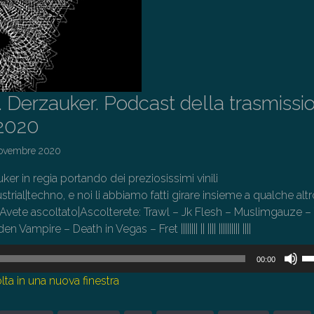
. Derzauker. Podcast della trasmissi
/2020
ovembre 2020
ker in regia portando dei preziosissimi vinili
ial|techno, e noi li abbiamo fatti girare insieme a qualche alt
. Avete ascoltato|Ascolterete: Trawl – Jk Flesh – Muslimgauze –
ampire – Death in Vegas – Fret |||||||| || |||| |||||||||| ||||
U
00:00
i
lta in una nuova finestra
tas
fr