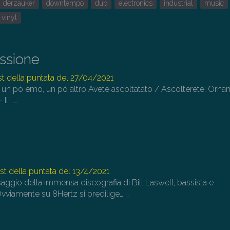
derzauker
downtempo
dub
electronics
industrial
music
su
pe
vinyl
au
o
di
issione
il
st della puntata del 27/04/2021
vo
 un pò emo, un pò altro Avete ascoltatato / Ascolterete: Orn
 Il…
…
st della puntata del 13/4/2021
aggio della immensa discografia di Bill Laswell, bassista e
Ovviamente su 8Hertz si predilige…
…