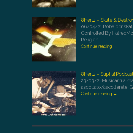
8Hertz – Skate & Destro
06/04/21
Roba per skat
Controlled By HatredM
Religion…
…
Continue reading
→
8Hertz – Supha! Podcast
23/03/21
Musicanti a ma
ascoltato/ascolterete:
Continue reading
→