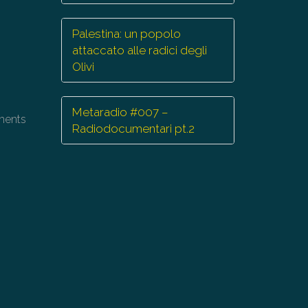
/giù
r
Palestina: un popolo
mentare
attaccato alle radici degli
Olivi
minuire
lume.
Metaradio #007 –
aments
Radiodocumentari pt.2