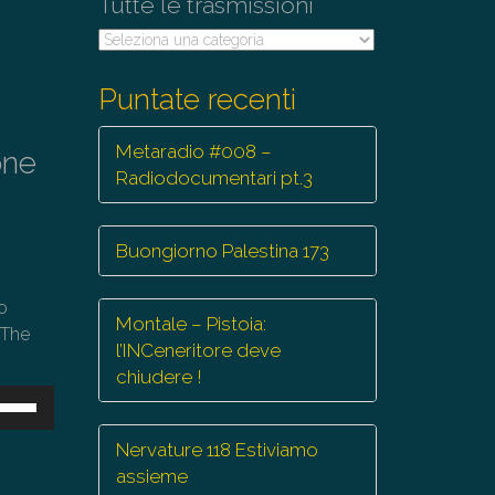
Tutte le trasmissioni
Tutte
le
trasmissioni
Puntate recenti
Metaradio #008 –
one
Radiodocumentari pt.3
Buongiorno Palestina 173
ro
Montale – Pistoia:
 The
l’INCeneritore deve
chiudere !
sa
Nervature 118 Estiviamo
ti
assieme
eccia