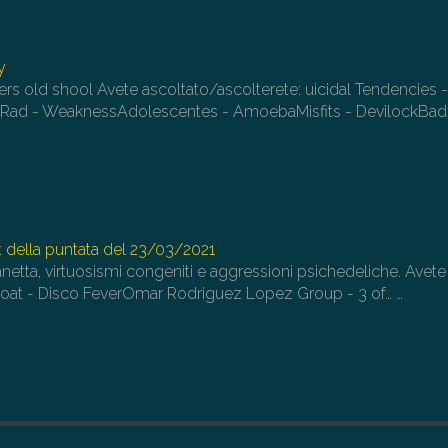
y
ers old shool Avete ascoltato/ascolterete: uicidal Tendencies -
cRad - WeaknessAdolescentes - AmoebaMisfits - DevilockBad
 della puntata del 23/03/2021
netta, virtuosismi congeniti e aggressioni psichedeliche. Avete
 Goat - Disco FeverOmar Rodriguez Lopez Group - 3 of…
…