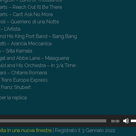
ts – Reach Out I’ll Be There
rts – Can’t Ask No More
oli – Guerriero di una Notte
 L’Artista
nd His King Port Band – Bang Bang
tti – Arancia Meccanica
 – Srita Kamala
gat and Abbe Lane – Malaguena
ld and His Orchestra – In 3/4 Time
ani – Chitarra Romana
– Trans Europe Express
 Franz Shubert
per la replica
U
00:00
i
lta in una nuova finestra
|
Registrato il 3 Gennaio 2022
tas