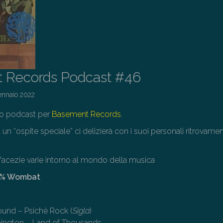
 Records Podcast #46
ennaio 2022
o podcast per
Basement Records
.
 un “ospite speciale” ci delizierà con i suoi personali ritrovamen
 facezie varie intorno al mondo della musica
00% Wombat
ound – Psichè Rock (
Sigla
)
ington – Land of Thousands