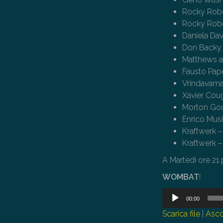
Rocky Rober
Rocky Robe
Daniela Dav
Don Backy –
Matthews a
Fausto Pape
Vrindavama
Xavier Cou
Morton Gou
Enrico Musi
Kraftwerk 
Kraftwerk –
A Martedì ore 21 
WOMBAT
!
Audio
00:00
Player
Scarica file
|
Asco