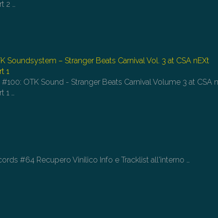
rt 2
…
TK Soundsystem – Stranger Beats Carnival Vol. 3 at CSA nEXt
t 1
e #100: OTK Sound - Stranger Beats Carnival Volume 3 at CSA 
t 1
…
ds #64 Recupero Vinilico Info e Tracklist all'interno
…