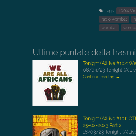
Tags:
100% Vin
radio wombat
r
wombat
womba
Ultime puntate della trasm
Tonight (A)Live #102: We’
08/04/23
Tonight (A)Liv
Continue reading
→
Tonight (A)Live #101: O
25-02-2023 Part 2
18/03/23
Tonight (A)Li