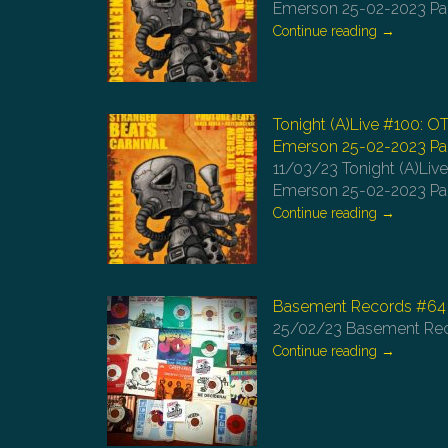
Emerson 25-02-2023 Pa
Continue reading
→
Tonight (A)Live #100: O
Emerson 25-02-2023 Par
11/03/23
Tonight (A)Liv
Emerson 25-02-2023 Par
Continue reading
→
Basement Records #64
25/02/23
Basement Recor
Continue reading
→