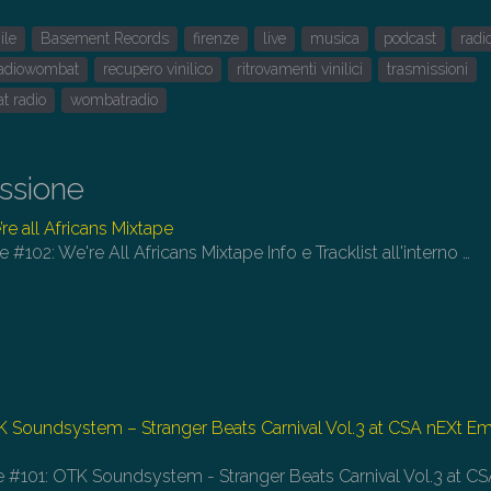
fr
ile
Basement Records
firenze
live
musica
podcast
radi
su
pe
adiowombat
recupero vinilico
ritrovamenti vinilici
trasmissioni
au
t radio
wombatradio
o
di
il
issione
vo
re all Africans Mixtape
e #102: We're All Africans Mixtape Info e Tracklist all'interno
…
TK Soundsystem – Stranger Beats Carnival Vol.3 at CSA nEXt E
ve #101: OTK Soundsystem - Stranger Beats Carnival Vol.3 at C