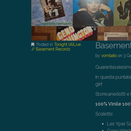
Basement
Posted in
Tonight (A)Live
// Basement Records
by
vombato
on
3 G
Quarantaseiesim
In questa puntata
giri!
Storie,anedotti e
100% Vinile 1
Scaletta:
Les Yper S
Geno Wash