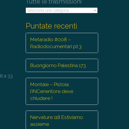
Tutte le trasmissioni
Tutte
le
trasmissioni
Puntate recenti
Metaradio #008 –
Radiodocumentari pt.3
Buongiorno Palestina 173
ti a 33
Montale – Pistoia:
l’INCeneritore deve
chiudere !
Nervature 118 Estiviamo
assieme