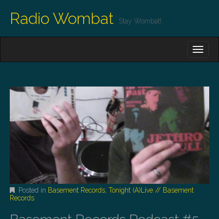
Radio Wombat
Stay Wombat!
M
S
K
A
I
I
P
T
N
O
M
C
O
E
N
N
T
E
U
N
T
Posted in
Basement Records
,
Tonight (A)Live // Basement
Records