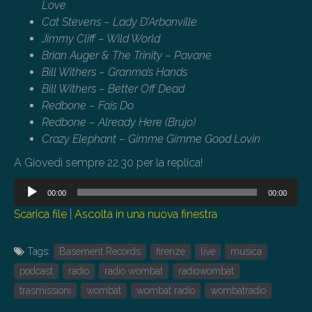
Love
Cat Stevens – Lady D’Arbanville
Jimmy Cliff – Wild World
Brian Auger & The Trinity – Pavane
Bill Withers – Granma’s Hands
Bill Withers – Better Off Dead
Redbone – Fais Do
Redbone – Already Here (Brujo)
Crazy Elephant – Gimme Gimme Good Lovin
A Giovedì sempre 22.30 per la replica!
Audio
00:00
00:00
Player
Scarica file
|
Ascolta in una nuova finestra
Tags:
Basement Records
firenze
live
musica
podcast
radio
radio wombat
radiowombat
trasmissioni
wombat
wombat radio
wombatradio