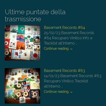
Ultime puntate della
trasmissione
Basement Records #64
25/02/23
Basement Records
#64 Recupero Vinilico Info e
Tracklist all'interno
…
Continue reading
→
Basement Records #63
14/01/23
Basement Records #63
Recupero Vinilico Tracklist
all'interno
…
Continue reading
→