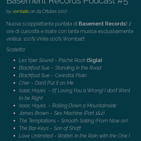
Basement Records Podcast #5
by
vombato
on
29 Ottobre 2017
Nuova scoppiettante puntata di
Basement Records
!! 2
ore di curiosità e risate con tanta musica esclusivamente
vinilica. 100% Vinile 100% Wombat!!
Scaletta:
Les Yper Sound – Psichè Rock
(Sigla)
Blackfoot Sue – Standing in the Road
Blackfoot Sue – Celestial Plain
Cher – Don’t Put it on Me
Isaac Hayes – (If Loving You is Wrong) I don’t Want
to be Right
Isaac Hayes – Rolling Down a Mountainside
James Brown – Sex Machine (Part 1&2)
The Temptations – Smooth Sailing (From Now on)
The Bar-Keys – Son of Shaft
Love Unlimited – Walkin’ in the Rain with the One I