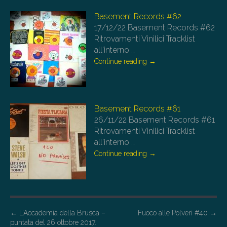
Basement Records #62
17/12/22
Basement Records #62
Ritrovamenti Vinilici Tracklist
all'interno
…
Continue reading
→
Basement Records #61
26/11/22
Basement Records #61
Ritrovamenti Vinilici Tracklist
all'interno
…
Continue reading
→
P
←
L’Accademia della Brusca –
Fuoco alle Polveri #40
→
puntata del 26 ottobre 2017.