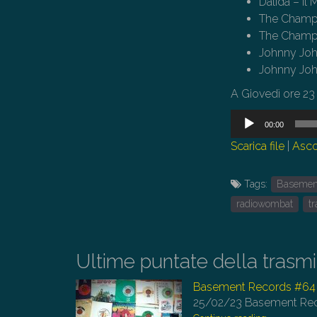
Dalida – Il 
The Champs
The Champs
Johnny Jo
Johnny Joh
A Giovedì ore 23 
Audio
00:00
Player
Scarica file
|
Asco
Tags:
Basemen
radiowombat
t
Ultime puntate della trasm
Basement Records #64
25/02/23
Basement Recor