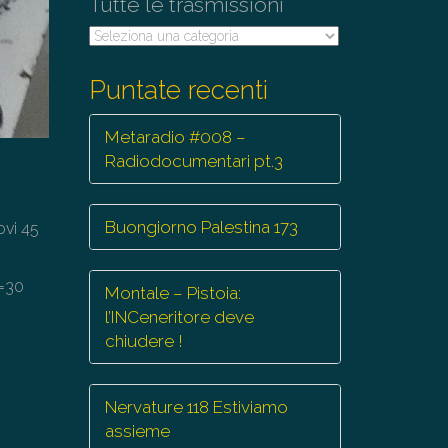
Tutte le trasmissioni
Tutte
le
trasmissioni
Puntate recenti
Metaradio #008 –
Radiodocumentari pt.3
Buongiorno Palestina 173
ovi 45
t=30
Montale – Pistoia:
l’INCeneritore deve
chiudere !
Nervature 118 Estiviamo
assieme