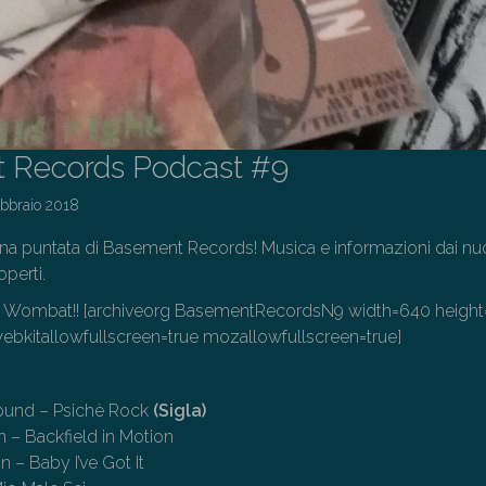
 Records Podcast #9
ebbraio 2018
na puntata di Basement Records! Musica e informazioni dai nu
coperti.
% Wombat!! [archiveorg BasementRecordsN9 width=640 heigh
bkitallowfullscreen=true mozallowfullscreen=true]
ound – Psichè Rock
(Sigla)
 – Backfield in Motion
n – Baby I’ve Got It