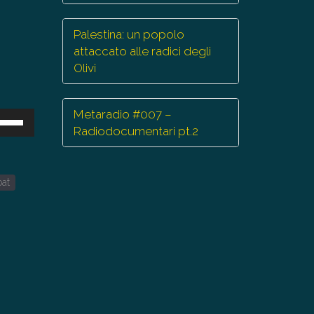
Palestina: un popolo
attaccato alle radici degli
Olivi
Metaradio #007 –
sa
Radiodocumentari pt.2
ti
eccia
bat
/giù
r
mentare
minuire
lume.