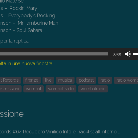
Mio Male Sei
 – Rockin’ Mary
 – Everybody’s Rocking
hnson – Mr Tamburine Man
nson – Soul Sahara
per la replica!
U
00:00
i
lta in una nuova finestra
tas
fr
t Records
firenze
live
musica
podcast
radio
radio wom
su
pe
rasmissioni
wombat
wombat radio
wombatradio
au
o
di
issione
il
vo
ds #64 Recupero Vinilico Info e Tracklist all'interno
…