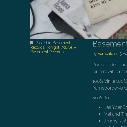
Basement
Posted in
Basement
Records
,
Tonight (A)Live //
Basement Records
by
vombato
on
5 F
Podcast della no
giri ritrovati e ris
100% Vinile 100
frameborder=0 we
Scaletta:
Les Yper S
Mel and Tim
Jimmy Ruffi