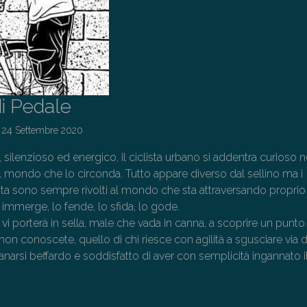
di Pedale
n
24 Settembre 2020
, silenzioso ed energico, il ciclista urbano si addentra curioso n
el mondo che lo circonda. Tutto appare diverso dal sellino ma i
ista sono sempre rivolti al mondo che sta attraversando proprio
 immerge, lo fende, lo sfida, lo gode.
i vi porterà in sella, male che vada in canna, a scoprire un punto
non conoscete, quello di chi riesce con agilità a sgusciare via d
ntanarsi beffardo e soddisfatto di aver con semplicità ingannato i