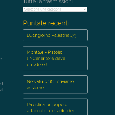
Tutte le trasmissioni
Tutte
le
trasmissioni
Puntate recenti
Buongiorno Palestina 173
Montale – Pistoia:
l’INCeneritore deve
ei
chiudere !
Nervature 118 Estiviamo
 di
assieme
al
l
Palestina: un popolo
attaccato alle radici degli