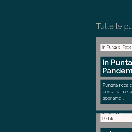
Tutte le p
In Punta di Peda
In Punta
Pandem
Puntata ricca
com’è nata e c
speriamo …
In Punta di
Pedale