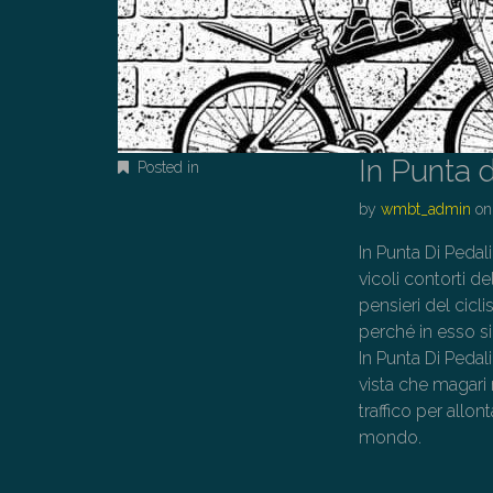
In Punta 
Posted in
by
wmbt_admin
o
In Punta Di Pedali
vicoli contorti d
pensieri del cicl
perché in esso si
In Punta Di Pedal
vista che magari 
traffico per allo
mondo.