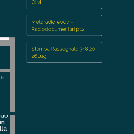
Olivi
Metaradio #007 –
Radiodocumentari pt.2
Stampa Rassegnata 348 20-
26Lug
do
ndo
te …
in
lla