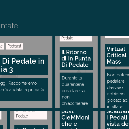
untate
In Punta di
In Punta di
Pedale
Pedale
le
Podcast
Virtual
Il Ritorno
Critical
di In Punta
 Di Pedale in
Mass
Di Pedale
ia 3
Non poten
Durante la
In Punta di
pedalare
 oggi. Racconteremo
quarantena
Pedale
davvero
om’è andata la prima (e
cosa fare se
In Punta di
abbiamo
non
Pedale
Tiriamo le
giocato ad
chiacchierare
somme
infettare
di …
In Punta di
post
Scalda
gioiosamen
Pedale
CieMMoni
i Pedali 
che e
vista de