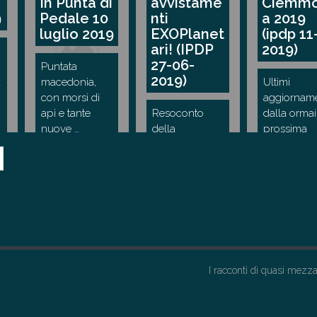
In Punta di
avvistame
Ciemm
9
Pedale 10
nti
a 2019
luglio 2019
EXOPlanet
(ipdp 11
ari! (IPDP
2019)
27-06-
Puntata
2019)
a
macedonia,
Ultimi
con morsi di
aggiorname
api e tante
Resoconto
dalla ormai
nuove …
della
prossima
CieMMona
Ciemmona 
2019 a Roma.
programma
Intervista
…
UfoCiclistica e
…
I racconti di quasi mezz