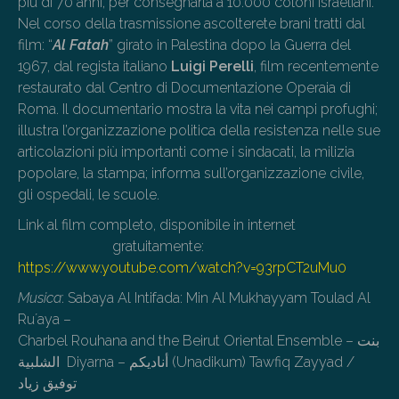
più di 70 anni, per consegnarla a 10.000 coloni israeliani.
Nel corso della trasmissione ascolterete brani tratti dal
film: “
Al Fatah
” girato in Palestina dopo la Guerra del
1967, dal regista italiano
Luigi Perelli
, film recentemente
restaurato dal Centro di Documentazione Operaia di
Roma. Il documentario mostra la vita nei campi profughi;
illustra l’organizzazione politica della resistenza nelle sue
articolazioni più importanti come i sindacati, la milizia
popolare, la stampa; informa sull’organizzazione civile,
gli ospedali, le scuole.
Link al film completo, disponibile in internet
gratuitamente
:
https://www.youtube.com/watch?v=93rpCT2uMu0
Musica
: Sabaya Al Intifada: Min Al Mukhayyam Toulad Al
Ru´aya –
Charbel Rouhana and the Beirut Oriental Ensemble – بنت
الشلبية Diyarna – أناديكم (Unadikum) Tawfiq Zayyad /
توفيق زياد