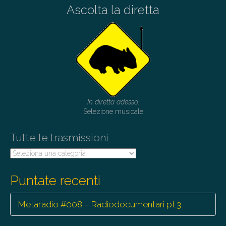
n
Ascolta la diretta
a
v
i
g
a
t
i
In diretta adesso:
Selezione musicale
o
n
Tutte le trasmissioni
Tutte
le
trasmissioni
Puntate recenti
Metaradio #008 – Radiodocumentari pt.3