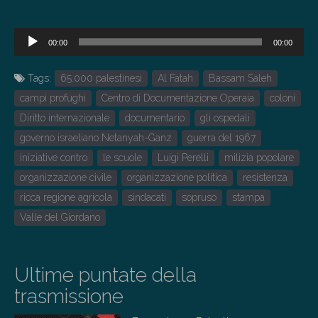
Audio
00:00
00:00
Player
Tags:
65.000 palestinesi
Al Fatah
Bassam Saleh
campi profughi
Centro di Documentazione Operaia
coloni
Diritto internazionale
documentario
gli ospedali
governo israeliano Netanyah-Ganz
guerra del 1967
iniziative contro
le scuole
Luigi Perelli
milizia popolare
organizzazione civile
organizzazione politica
resistenza
ricca regione agricola
sindacati
sopruso
stampa
Valle del Giordano
Ultime puntate della
trasmissione