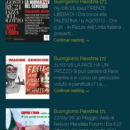
Buongiorno Palestina 173
05/08/26
1944 FIRENZE
LIBERATA ! Ora tocca alla
PALESTINA ! 11 AGOSTO - Ore
9.30 - In Piazza dell'Unità Italiana
presenti,…
…
Continue reading
→
Buongiorno Palestina 172
21/07/26
LA PACE HA UN
PREZZO Si può parlare di Pace
mentre è in corso un genocidio
voluto e pianificato? La…
…
Continue reading
→
Buongiorno Palestina 171
27/05/26
30 Maggio: Arab al
Nelson Mandela Forum ! Era il 27