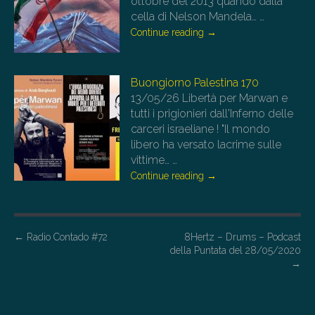
ottobre del 2013 quando dalla
cella di Nelson Mandela…
…
Continue reading
→
Buongiorno Palestina 170
13/05/26
Libertà per Marwan e
tutti i prigionieri dall'Inferno delle
carceri israeliane ! "Il mondo
libero ha versato lacrime sulle
vittime…
…
Continue reading
→
P
←
Radio Contado #72
8Hertz – Drums – Podcast
della Puntata del 28/05/2020
o
→
s
t