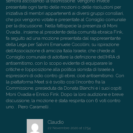
sembra ascoltando la trasmissione. Vengono invece
t
presentate ogni tanto delle mozioni o delle risoluzioni per
i
iniziativa di membri appartenenti ai diversi gruppi consiliari,
o
che poi vengono votate e presentate al Consiglio comunale
per la discussione.. Nella fattispecie la presenza di Moni
n
Ovadia , insieme al presidente della comunità ebraica Fink,
fa seguito ad una mozione presentata dal rappresentante
della Lega per Salvini Emanuele Cocollini, su ispirazione
dell’Associazione di amicizia Italia Israele, che chiede al
Consiglio comunale di adottare la definizione dell’IHRA di
antisemitismo, con lo scopo evidente di equiparare le
critiche e l’opposizione alla politica sionista di Israele a
espressioni di odio contro gli ebrei, cioè antisemitismo. Con
la piattaforma Meet si è svolto così l’incontro fra la
Commissione, presieduta da Donata BIanchi e i suoi ospiti
Moni Ovadia e Enrico Fink. Dopo la loro audizione e breve
discussione, la mozione è stata respinta con 6 voti contro
uno. . Piero Caramelli .
Claudio
22 Novembre 2020 at 17:54