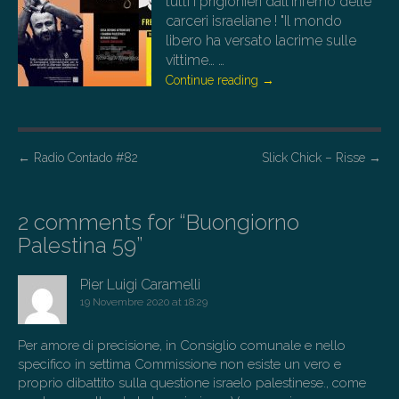
tutti i prigionieri dall'Inferno delle
carceri israeliane ! "Il mondo
libero ha versato lacrime sulle
vittime…
…
Continue reading
→
P
←
Radio Contado #82
Slick Chick – Risse
→
o
s
2 comments for “
Buongiorno
t
Palestina 59
”
n
a
Pier Luigi Caramelli
19 Novembre 2020 at 18:29
v
i
Per amore di precisione, in Consiglio comunale e nello
g
specifico in settima Commissione non esiste un vero e
a
proprio dibattito sulla questione israelo palestinese., come