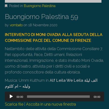
Posted in
Buongiorno Palestina
Buongiorno Palestina 59
by
vombato
on
18 Novembre 2020
INTERVENTO DI MONI OVADIA ALLA SEDUTA DELLA
COMMISSIONE PACE DEL COMUNE DI FIRENZE
Nell’ambito delle attività della Commissione Consiliare 7,
Pari opportunità, Pace, Diritti umani, Relazioni
internazionali, Immigrazione, è stato invitato Moni Ovadia,
uomo di teatro, attivista per i diritti civili e sociali e
profondo conoscitore della cultura ebraica.
Musica: Umm Kulthum in
Alf Leila We Leila الف ليلة
وليله – ام كلثوم
Audio
00:00
00:00
Player
Scarica file
|
Ascolta in una nuova finestra