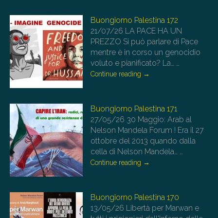
Buongiorno Palestina 172
21/07/26
LA PACE HA UN
PREZZO Si può parlare di Pace
mentre è in corso un genocidio
voluto e pianificato? La…
…
Continue reading
→
Buongiorno Palestina 171
27/05/26
30 Maggio: Arab al
Nelson Mandela Forum ! Era il 27
ottobre del 2013 quando dalla
cella di Nelson Mandela…
…
Continue reading
→
Buongiorno Palestina 170
13/05/26
Libertà per Marwan e