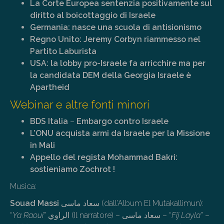
La Corte Europea sentenzia positivamente sul
diritto al boicottaggio di Israele
Germania: nasce una scuola di antisionismo
Regno Unito: Jeremy Corbyn riammesso nel
Partito Laburista
USA: la lobby pro-Israele fa arricchire ma per
la candidata DEM della Georgia Israele è
Apartheid
Webinar e altre fonti minori
BDS Italia
–
Embargo contro Israele
L’ONU acquista armi da Israele per la Missione
in Mali
Appello del regista Mohammad Bakri:
sostieniamo Zochrot !
Musica:
Souad Massi
سعاد ماسى (dall’Album El Mutakallimun):
“
Ya Raoui
” الراوي (Il narratore) – سعاد ماسى – “
Fij Layla
” –