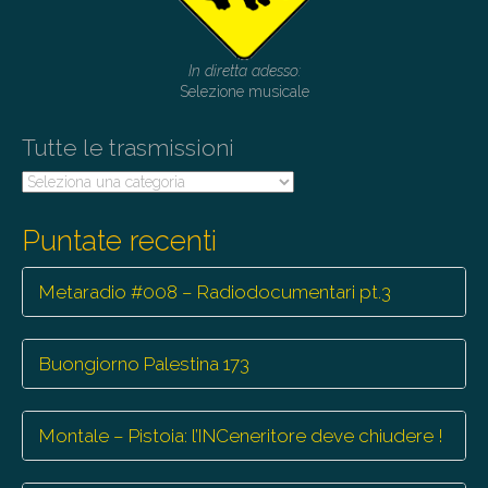
In diretta adesso:
Selezione musicale
Tutte le trasmissioni
Tutte
le
trasmissioni
Puntate recenti
Metaradio #008 – Radiodocumentari pt.3
Buongiorno Palestina 173
Montale – Pistoia: l’INCeneritore deve chiudere !