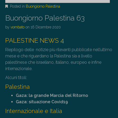
Posted in
Buongiorno Palestina
Buongiorno Palestina 63
by
vombato
on
16 Dicembre 2020
PALESTINE NEWS 4
Riepilogo delle notizie più rilevanti pubblicate nell’ultimo
mese e che riguardano la Palestina sia a livello
palestinese che israeliano, italiano, europeo e infine
internazionale.
Alcuni titoli:
Palestina
Gaza: la grande
Marcia del Ritorno
Gaza: situazione Covid19
Internazionale e Italia