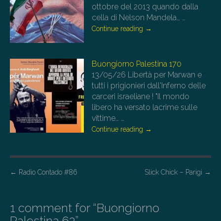
ottobre del 2013 quando dalla
cella di Nelson Mandela…
…
Continue reading
→
Buongiorno Palestina 170
13/05/26
Libertà per Marwan e
tutti i prigionieri dall'Inferno delle
carceri israeliane ! "Il mondo
libero ha versato lacrime sulle
vittime…
…
Continue reading
→
P
←
Radio Contado #86
Slick Chick – Parigi
→
o
s
1 comment for “
Buongiorno
t
Palestina 63
”