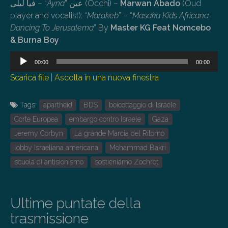
فيا ليلى – “
Ayna
” عين (Occhi) –
Marwan Abado
(Oud
player and vocalist): “
Marakeb
” – “
Masaka Kids Africana
Dancing To Jerusalema
” By
Master KG Feat Nomcebo
& Burna Boy
Audio
00:00
00:00
Player
Scarica file
|
Ascolta in una nuova finestra
Tags:
apartheid
BDS
boicottaggio di Israele
Corte Europea
embargo contro Israele
Gaza
Jeremy Corbyn
La grande Marcia del Ritorno
lobby Israeliana americana
Mohammad Bakri
scuola di antisionismo
sostieniamo Zochrot
Ultime puntate della
trasmissione