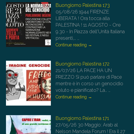
Buongiorno Palestina 173
05/08/26
1944 FIRENZE
LIBERATA ! Ora tocca alla
PALESTINA ! 11 AGOSTO - Ore
9.30 - In Piazza dell'Unità Italiana
presenti,…
…
Continue reading
→
Buongiorno Palestina 172
21/07/26
LA PACE HA UN
PREZZO Si può parlare di Pace
mentre è in corso un genocidio
voluto e pianificato? La…
…
Continue reading
→
Buongiorno Palestina 171
27/05/26
30 Maggio: Arab al
Nelson Mandela Forum ! Era il 27