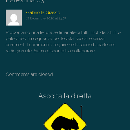
n
a
Gabriella Grasso
17 Dicembre 2020 at 14:07
v
i
Proponiamo una lettura settimanale di tutti i titoli dei siti filo-
g
palestinesi. In sequenza per testata, secchi e senza
a
commenti. I commenti a seguire nella seconda parte del
radiogiornale. Siamo disponibili a collaborare.
t
i
o
Comments are closed.
n
Ascolta la diretta