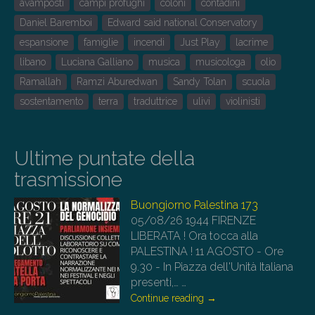
avamposti
campi profughi
coloni
contadini
Daniel Baremboi
Edward said national Conservatory
espansione
famiglie
incendi
Just Play
lacrime
libano
Luciana Galliano
musica
musicologa
olio
Ramallah
Ramzi Aburedwan
Sandy Tolan
scuola
sostentamento
terra
traduttrice
ulivi
violinisti
Ultime puntate della
trasmissione
Buongiorno Palestina 173
05/08/26
1944 FIRENZE
LIBERATA ! Ora tocca alla
PALESTINA ! 11 AGOSTO - Ore
9.30 - In Piazza dell'Unità Italiana
presenti,…
…
Continue reading
→