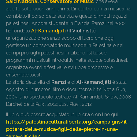
Said National Conservatory of Music
, che aveva
aperto solo pochi anni prima. L’incontro con la musica ha
cambiato il corso della sua vita e quella di molti ragazzi
palestinesi. Ancora studente in Francia, Ramzi nel 2002
ha fondato
Al-Kamandjâti
(
Il Violinista
),
un’organizzazione senza scopo di lucro che oggi
gestisce un conservatorio multisede in Palestina e nei
campi profughi palestinesi in Libano, istituisce
programmi musicali introduttivi nelle scuole palestinesi,
organizza eventi e festival e sviluppa orchestre e
ensemble locali.
La storia della vita di
Ramzi
e di
Al-Kamandjâti
è stata
oggetto di numerosi film e documentari: It’s Not a Gun,
2005; uno spettacolo teatrale, Al-Kamandjâti Show, 2008
L’archet de la Paix , 2012; Just Play , 2012,
Il libro può essere acquistato in libreria e on line qui:
https://palestinaculturaliberta.org/campaigns/il-
potere-della-musica-figli-delle-pietre-in-una-
terra-difficile/