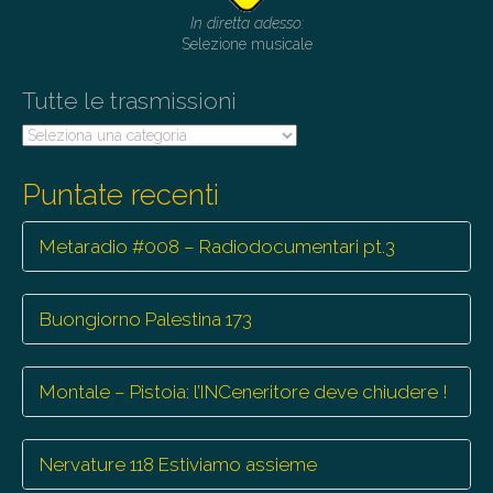
t
In diretta adesso:
i
Selezione musicale
o
Tutte le trasmissioni
n
Tutte
le
trasmissioni
Puntate recenti
Metaradio #008 – Radiodocumentari pt.3
Buongiorno Palestina 173
Montale – Pistoia: l’INCeneritore deve chiudere !
Nervature 118 Estiviamo assieme