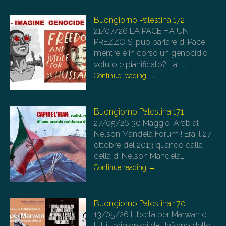
Buongiorno Palestina 172
21/07/26
LA PACE HA UN
PREZZO Si può parlare di Pace
mentre è in corso un genocidio
voluto e pianificato? La…
…
Continue reading
→
Buongiorno Palestina 171
27/05/26
30 Maggio: Arab al
Nelson Mandela Forum ! Era il 27
ottobre del 2013 quando dalla
cella di Nelson Mandela…
…
Continue reading
→
Buongiorno Palestina 170
13/05/26
Libertà per Marwan e
tutti i prigionieri dall'Inferno delle