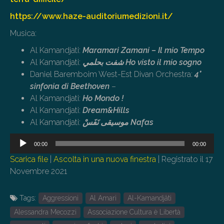
https://www.haze-auditoriumedizioni.it/
Musica:
Al Kamandjati:
Maramari Zamani – Il mio Tempo
Al Kamandjati:
شفت بحلمي Ho visto il mio sogno
Daniel Baremboim West-Est Divan Orchestra:
4°
sinfonia di Beethoven
–
Al Kamandjati:
Ho Mondo !
Al Kamandjati:
Dream&Hills
Al Kamandjati:
موسيقى نَفَسْ Nafas
Audio
00:00
00:00
Player
Scarica file
|
Ascolta in una nuova finestra
|
Registrato il 17
Novembre 2021
Tags:
Aggressioni
Al Amari
Al-Kamandjâti
Alessandra Mecozzi
Associazione Cultura è Libertà