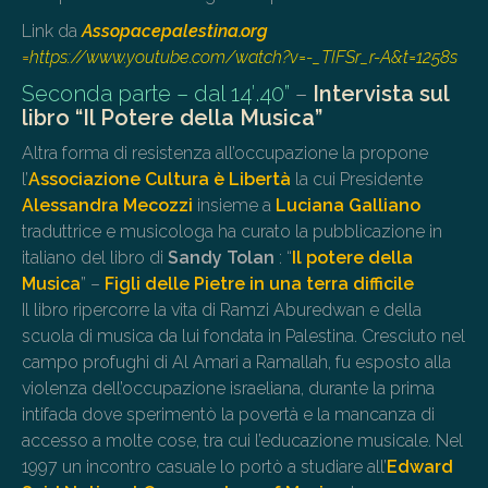
Link da
Assopacepalestina.org
=
https://www.youtube.com/watch?v=-_TIFSr_r-A&t=1258s
Seconda parte – dal 14′.40”
–
Intervista sul
libro “Il Potere della Musica”
Altra forma di resistenza all’occupazione la propone
l’
Associazione Cultura è Libertà
la cui Presidente
Alessandra Mecozzi
insieme a
Luciana Galliano
traduttrice e musicologa ha curato la pubblicazione in
italiano del libro di
Sandy Tolan
: “
Il potere della
Musica
” –
Figli delle Pietre in una terra difficile
Il libro ripercorre la vita di Ramzi Aburedwan e della
scuola di musica da lui fondata in Palestina. Cresciuto nel
campo profughi di Al Amari a Ramallah, fu esposto alla
violenza dell’occupazione israeliana, durante la prima
intifada dove sperimentò la povertà e la mancanza di
accesso a molte cose, tra cui l’educazione musicale. Nel
1997 un incontro casuale lo portò a studiare all’
Edward