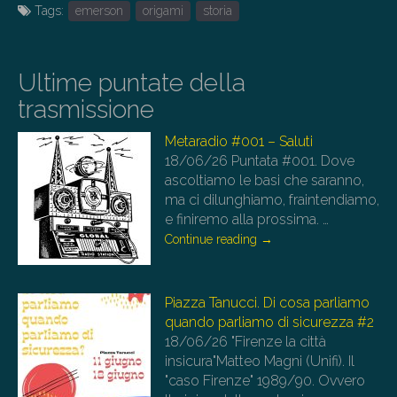
Tags:
emerson
origami
storia
Ultime puntate della
trasmissione
Metaradio #001 – Saluti
18/06/26
Puntata #001. Dove
ascoltiamo le basi che saranno,
ma ci dilunghiamo, fraintendiamo,
e finiremo alla prossima.
…
Continue reading
→
Piazza Tanucci. Di cosa parliamo
quando parliamo di sicurezza #2
18/06/26
"Firenze la città
insicura"Matteo Magni (Unifi). Il
"caso Firenze" 1989/90. Ovvero