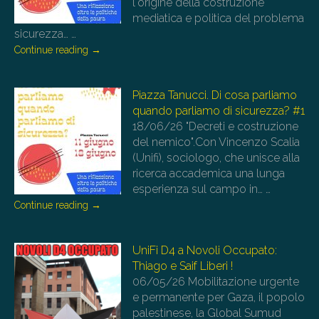
l'origine della costruzione
mediatica e politica del problema
sicurezza…
…
Continue reading
→
Piazza Tanucci. Di cosa parliamo
quando parliamo di sicurezza? #1
18/06/26
"Decreti e costruzione
del nemico".Con Vincenzo Scalia
(Unifi), sociologo, che unisce alla
ricerca accademica una lunga
esperienza sul campo in…
…
Continue reading
→
UniFi D4 a Novoli Occupato:
Thiago e Saif Liberi !
06/05/26
Mobilitazione urgente
e permanente per Gaza, il popolo
palestinese, la Global Sumud