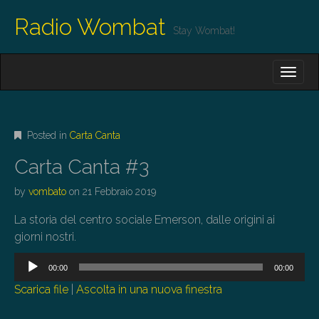
Radio Wombat
Stay Wombat!
M
S
K
A
I
I
P
T
N
O
Posted in
Carta Canta
M
C
O
E
Carta Canta #3
N
N
T
by
vombato
on
21 Febbraio 2019
E
U
N
La storia del centro sociale Emerson, dalle origini ai
T
giorni nostri.
Audio
00:00
00:00
Player
Scarica file
|
Ascolta in una nuova finestra