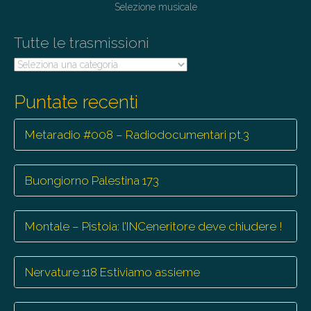
i
Selezione musicale
o
Tutte le trasmissioni
n
Tutte
le
trasmissioni
Puntate recenti
Metaradio #008 – Radiodocumentari pt.3
Buongiorno Palestina 173
Montale – Pistoia: l’INCeneritore deve chiudere !
Nervature 118 Estiviamo assieme