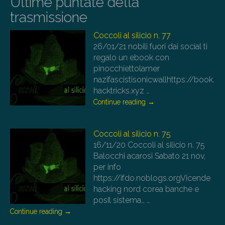
Ultime puntate della
trasmissione
Coccoli al silicio n. 77
26/01/21
nobili fuori dai social ti
regalo un ebook con
pinocchiettolamer
nazifascistisonicwallhttps://book.
hacktricks.xyz
…
Continue reading
→
Coccoli al silicio n. 75
16/11/20
Coccoli al silicio n. 75
Balocchi acarosi Sabato 21 nov,
per info
https://ifdo.noblogs.orgVicende
hacking nord corea banche e
posIl sistema…
…
Continue reading
→