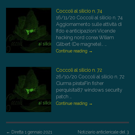
Coccoli al silicio n. 74
16/11/20
Coccoli al silicio n. 74
Aggiornamento sulle attività di
Ifdo e anticipazioni Vicende
hacking nord corea Wiliam
Gilbert (De magnete)…
…
Continue reading
→
Coccoli al silicio n. 72
26/10/20
Coccoli al silicio n. 72
Ciurma pirataFin fisher
perquisita87 windows security
patch
…
Continue reading
→
P
←
Diretta 1 gennaio 2021
Notiziario anticlericale del 3