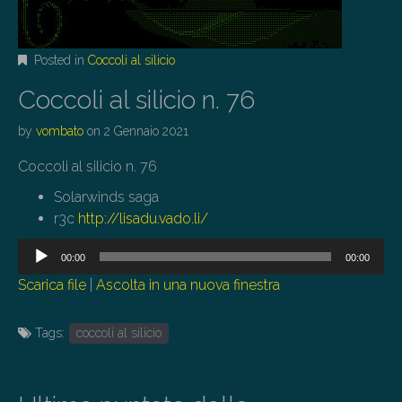
Posted in
Coccoli al silicio
Coccoli al silicio n. 76
by
vombato
on
2 Gennaio 2021
Coccoli al silicio n. 76
Solarwinds saga
r3c
http://lisadu.vado.li/
Audio
00:00
00:00
Player
Scarica file
|
Ascolta in una nuova finestra
Tags:
coccoli al silicio