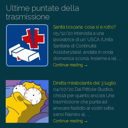
Ultime puntate della
trasmissione
Sanità toscana: cosa si è rotto?
05/12/20
Intervista a una
lavoratrice di un' USCA (Unità
Sanitaria di Continuità
Assistenziale), andata in onda
domenica scorsa. Insieme a lei…
…
Continue reading
→
Diretta mirabolante del 3 luglio
04/07/20
Dai Frittole Studios,
chissà per quanto ancora Una
trasmissione che punta ad
arrecare fastidio ai vostri sette
sensi Palmiro al…
…
Continue reading
→