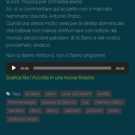
la loro “musica per orchestra aliena”.
Ah, sì, a commentare qui accanto non è mancato,
nemmeno stavolta, Antonio Probo.
Quindi una deriva molto seria per la diretta domenicale,
che tuttavia non manca di informare con notizie dal
mondo dei piccioni pakistani, di Al Bano e del nostro
pocoamato sindaco.
Non si danno rimborsi, non si fanno prigionieri.
Audio
00:00
00:00
Player
Scarica file
|
Ascolta in una nuova finestra
Tags:
al bano
alieni
casa sull'albero
diretta
fenomenologia
giovane di fabrizio
live
maestro ottany
nardella
ottani
ottany
pakistan
piccione
probo
professor probo