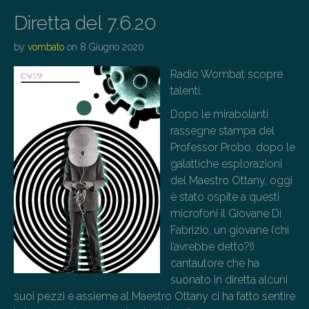
Diretta del 7.6.20
by
vombato
on
8 Giugno 2020
Radio Wombat scopre
talenti.
Dopo le mirabolanti
rassegne stampa del
Professor Probo, dopo le
galattiche esplorazioni
del Maestro Ottany, oggi
è stato ospite a questi
microfoni il Giovane Di
Fabrizio, un giovane (chi
l’avrebbe detto?!)
cantautore che ha
suonato in diretta alcuni
suoi pezzi e assieme al Maestro Ottany ci ha fatto sentire