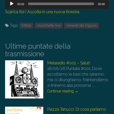
Audio
00:00
00:00
Player
Scarica file
|
Ascolta in una nuova finestra
Tags:
frittole
musichette live
Venerdi del Digiuno
Ultime puntate della
trasmissione
Metaradio #001 – Saluti
18/06/26
Puntata #001. Dove
ascoltiamo le basi che saranno,
ma ci dilunghiamo, fraintendiamo,
e finiremo alla prossima.
…
Continue reading
→
Piazza Tanucci. Di cosa parliamo