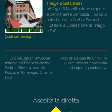
Thiago e Saif Liberi !
06/05/26
Mobilitazione urgente
e permanente per Gaza, il popolo
palestinese, la Global Sumud
Flotilla e la Liberazione di Thiago
e Saif…
…
Continue reading
→
P
←
Urlo dei Balcani #7Scioperi
Urlo dei Balcani #8 Crimini di
minatori nel Donbass, elezioni
guerra, elezioni, attacco alla
o
Serbia e Slovenia, proteste
stampa indipendente
→
s
Kosovo e Montenegro, Orban e
LGBT
t
n
a
Ascolta la diretta
v
i