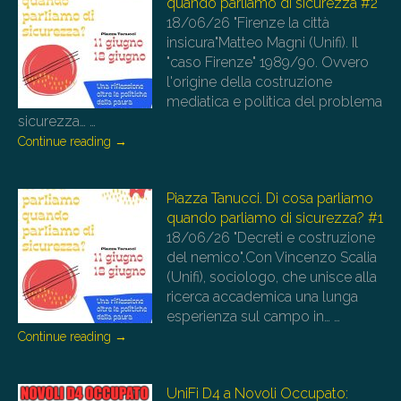
quando parliamo di sicurezza #2
18/06/26
"Firenze la città
insicura"Matteo Magni (Unifi). Il
"caso Firenze" 1989/90. Ovvero
l'origine della costruzione
mediatica e politica del problema
sicurezza…
…
Continue reading
→
Piazza Tanucci. Di cosa parliamo
quando parliamo di sicurezza? #1
18/06/26
"Decreti e costruzione
del nemico".Con Vincenzo Scalia
(Unifi), sociologo, che unisce alla
ricerca accademica una lunga
esperienza sul campo in…
…
Continue reading
→
UniFi D4 a Novoli Occupato: