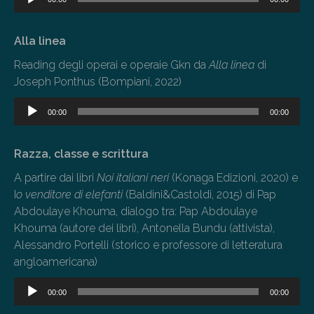
Player
Alla linea
Reading degli operai e operaie Gkn da
Alla linea
di
Joseph Ponthus (Bompiani, 2022)
Audio
00:00
00:00
Player
Razza, classe e scrittura
A partire dai libri
Noi italiani neri
(Konaga Edizioni, 2020) e
I
o venditore di elefanti
(Baldini&Castoldi, 2015) di Pap
Abdoulaye Khouma, dialogo tra: Pap Abdoulaye
Khouma (autore dei libri), Antonella Bundu (attivista),
Alessandro Portelli (storico e professore di letteratura
angloamericana)
Audio
00:00
00:00
Player