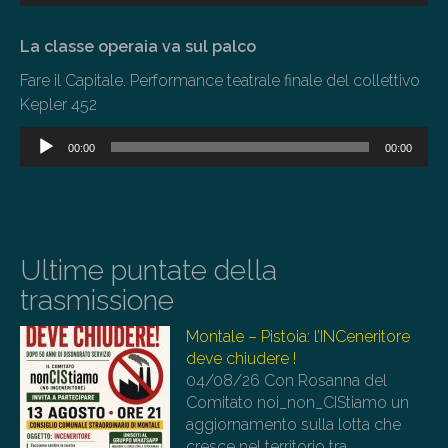
Player
La classe operaia va sul palco
Fare il Capitale.
Performance teatrale finale del collettivo
Kepler 452
Audio
00:00
00:00
Player
Ultime puntate della
trasmissione
Montale – Pistoia: l’INCeneritore
deve chiudere !
04/08/26
Con Rosanna del
Comitato noi_non_CIStiamo un
aggiornamento sulla lotta che
cresce nel territorio tra