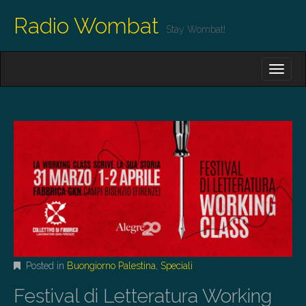
Radio Wombat
Stay Wombat!
M
S
K
A
I
I
P
T
N
O
M
C
O
E
N
N
T
E
U
N
T
Posted in
Buongiorno Palestina
,
Speciali
Festival di Letteratura Working