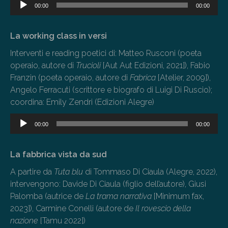
Audio
00:00
00:00
Player
La working class in versi
Interventi e reading poetici di: Matteo Rusconi (poeta
operaio, autore di
Trucioli
[Aut Aut Edizioni, 2021]), Fabio
Franzin (poeta operaio, autore di
Fabrica
[Atelier, 2009]),
Angelo Ferracuti (scrittore e biografo di Luigi Di Ruscio);
coordina: Emily Zendri (Edizioni Alegre)
Audio
00:00
00:00
Player
La fabbrica vista da sud
A partire da
Tuta blu
di Tommaso Di Ciaula (Alegre, 2022),
intervengono: Davide Di Ciaula (figlio dell’autore), Giusi
Palomba (autrice de
La trama narrativa
[Minimum fax,
2023]), Carmine Conelli (autore de
Il rovescio della
nazione
[Tamu 2022])