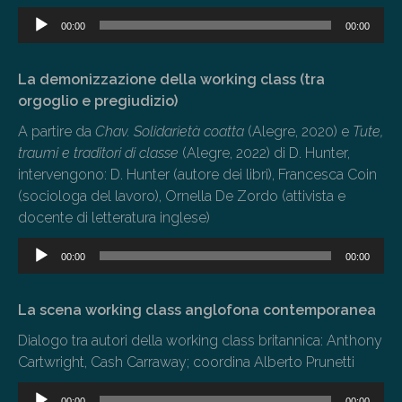
Audio
00:00
00:00
Player
La demonizzazione della working class (tra
orgoglio e pregiudizio)
A partire da
Chav. Solidarietà coatta
(Alegre, 2020) e
Tute,
traumi e traditori di classe
(Alegre, 2022) di D. Hunter,
intervengono: D. Hunter (autore dei libri), Francesca Coin
(sociologa del lavoro), Ornella De Zordo (attivista e
docente di letteratura inglese)
Audio
00:00
00:00
Player
La scena working class anglofona contemporanea
Dialogo tra autori della working class britannica: Anthony
Cartwright, Cash Carraway; coordina Alberto Prunetti
Audio
00:00
00:00