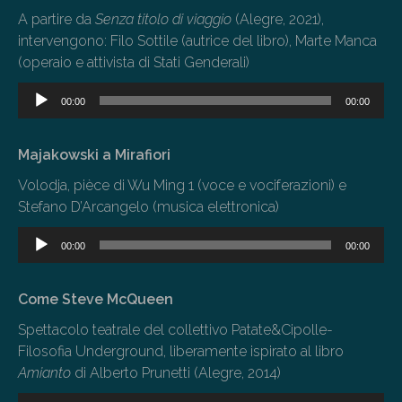
A partire da
Senza titolo di viaggio
(Alegre, 2021),
intervengono: Filo Sottile (autrice del libro), Marte Manca
(operaio e attivista di Stati Genderali)
Audio
00:00
00:00
Player
Majakowski a Mirafiori
Volodja,
pièce di Wu Ming 1 (voce e vociferazioni) e
Stefano D’Arcangelo (musica elettronica)
Audio
00:00
00:00
Player
Come Steve McQueen
Spettacolo teatrale del collettivo Patate&Cipolle-
Filosofia Underground, liberamente ispirato al libro
Amianto
di Alberto Prunetti (Alegre, 2014)