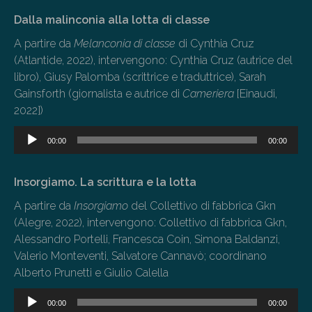
Dalla malinconia alla lotta di classe
A partire da
Melanconia di classe
di Cynthia Cruz
(Atlantide, 2022), intervengono: Cynthia Cruz (autrice del
libro), Giusy Palomba (scrittrice e traduttrice), Sarah
Gainsforth (giornalista e autrice di
Cameriera
[Einaudi,
2022])
Audio
00:00
00:00
Player
Insorgiamo. La scrittura e la lotta
A partire da
Insorgiamo
del Collettivo di fabbrica Gkn
(Alegre, 2022), intervengono: Collettivo di fabbrica Gkn,
Alessandro Portelli, Francesca Coin, Simona Baldanzi,
Valerio Monteventi, Salvatore Cannavò; coordinano
Alberto Prunetti e Giulio Calella
Audio
00:00
00:00