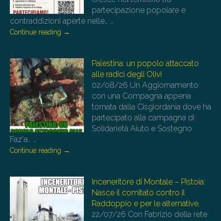
partecipazione popolare e
contraddizioni aperte nelle…
…
Continue reading
→
Palestina: un popolo attaccato
alle radici degli Olivi
02/08/26
Un Aggiornamento
con una Compagna appena
tornata dalla Cisgiordania dove ha
partecipato alla campagna di
Solidarietà Aiuto e Sostegno
Faz'a…
…
Continue reading
→
Inceneritore di Montale – Pistoia:
Nasce il comitato contro il
Raddoppio e per le alternative.
22/07/26
Con Fabrizio della rete