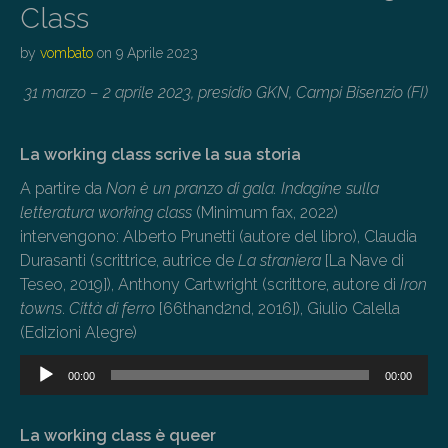
Class
by
vombato
on
9 Aprile 2023
31 marzo – 2 aprile 2023, presidio GKN, Campi Bisenzio (FI)
La working class scrive la sua storia
A partire da
Non è un pranzo di gala. Indagine sulla
letteratura working class
(Minimum fax, 2022)
intervengono: Alberto Prunetti (autore del libro), Claudia
Durasanti (scrittrice, autrice de
La straniera
[La Nave di
Teseo, 2019]), Anthony Cartwright (scrittore, autore di
Iron
towns
.
Città di ferro
[66thand2nd, 2016]), Giulio Calella
(Edizioni Alegre)
Audio
00:00
00:00
Player
La working class è queer