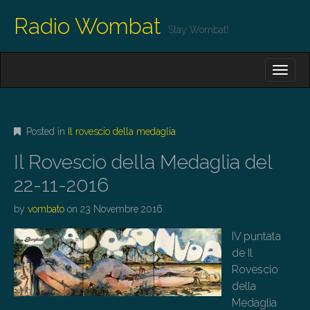
Radio Wombat
Stay Wombat!
M
S
K
A
I
I
P
T
N
O
Posted in
Il rovescio della medaglia
M
C
O
E
Il Rovescio della Medaglia del
N
N
T
22-11-2016
E
U
N
by
vombato
on
23 Novembre 2016
T
IV puntata
de Il
Rovescio
della
Medaglia