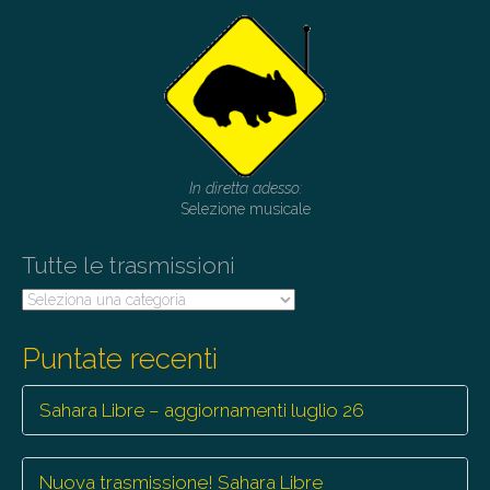
a
v
i
g
a
t
In diretta adesso:
i
Selezione musicale
o
Tutte le trasmissioni
n
Tutte
le
trasmissioni
Puntate recenti
Sahara Libre – aggiornamenti luglio 26
Nuova trasmissione! Sahara Libre