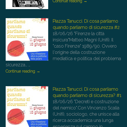
Continue reading
→
Piazza Tanucci. Di cosa parliamo
quando parliamo di sicurezza #2
18/06/26
"Firenze la città
insicura"Matteo Magni (Unifi). Il
"caso Firenze" 1989/90. Ovvero
l'origine della costruzione
mediatica e politica del problema
sicurezza…
…
Continue reading
→
Piazza Tanucci. Di cosa parliamo
quando parliamo di sicurezza? #1
18/06/26
"Decreti e costruzione
del nemico".Con Vincenzo Scalia
(Unifi), sociologo, che unisce alla
ricerca accademica una lunga
esperienza sul campo in…
…