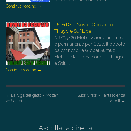
Continue reading
→
UniFi D4 a Novoli Occupato:
Thiago e Saif Liberi !
06/05/26
Mobilitazione urgente
e permanente per Gaza, il popolo
palestinese, la Global Sumud
Flotilla e la Liberazione di Thiago
e Saif…
…
Continue reading
→
P
←
La fuga del gatto – Mozart
Slick Chick – Fantascienza
vs Salieri
Parte II
→
o
s
t
Ascolta la diretta
n