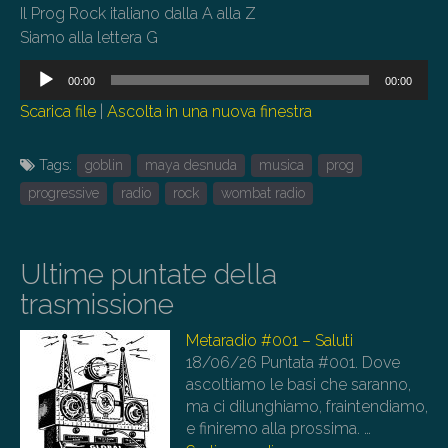
Il Prog Rock italiano dalla A alla Z
Siamo alla lettera G
Audio
00:00
00:00
Player
Scarica file
|
Ascolta in una nuova finestra
Tags:
goblin
maya desnuda
musica
prog
progressive
radio
rock
wombat radio
Ultime puntate della
trasmissione
Metaradio #001 – Saluti
18/06/26
Puntata #001. Dove
ascoltiamo le basi che saranno,
ma ci dilunghiamo, fraintendiamo,
e finiremo alla prossima.
…