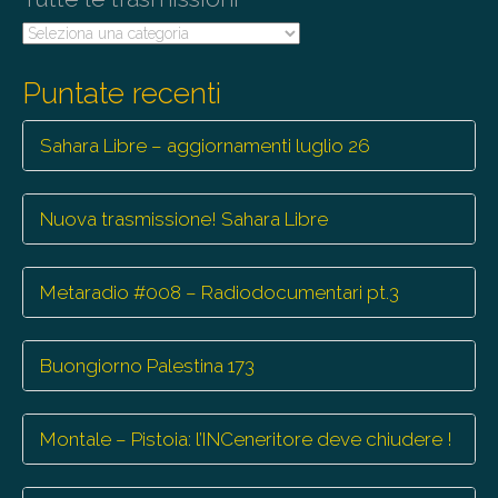
n
Tutte
le
trasmissioni
Puntate recenti
Sahara Libre – aggiornamenti luglio 26
Nuova trasmissione! Sahara Libre
Metaradio #008 – Radiodocumentari pt.3
Buongiorno Palestina 173
Montale – Pistoia: l’INCeneritore deve chiudere !