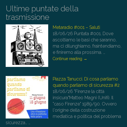
Ultime puntate della
trasmissione
Metaradio #001 – Saluti
18/06/26
Puntata #001. Dove
ascoltiamo le basi che saranno,
ma ci dilunghiamo, fraintendiamo,
e finiremo alla prossima.
…
Continue reading
→
Piazza Tanucci. Di cosa parliamo
quando parliamo di sicurezza #2
18/06/26
"Firenze la città
insicura"Matteo Magni (Unifi). Il
"caso Firenze" 1989/90. Ovvero
l'origine della costruzione
mediatica e politica del problema
sicurezza…
…