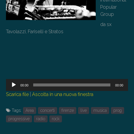
Popular
Group
da sx
Tavolazzi, Fariselli e Stratos
Audio
00:00
00:00
Player
Scarica file
|
Ascolta in una nuova finestra
Tags:
Area
concerti
firenze
live
musica
prog
progressive
radio
rock