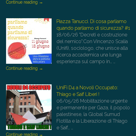
Continue reading
→
Piazza Tanucci. Di cosa parliamo
quando parliamo di sicurezza? #1
18/06/26
"Decreti e costruzione
del nemico".Con Vincenzo Scalia
(Unifi), sociologo, che unisce alla
ricerca accademica una lunga
esperienza sul campo in…
…
Continue reading
→
UniFi D4 a Novoli Occupato:
Thiago e Saif Liberi !
06/05/26
Mobilitazione urgente
e permanente per Gaza, il popolo
palestinese, la Global Sumud
Flotilla e la Liberazione di Thiago
e Saif…
…
Continue reading
→