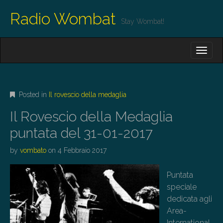
Radio Wombat
Stay Wombat!
M
S
K
A
I
I
P
T
N
O
Posted in
Il rovescio della medaglia
M
C
O
E
Il Rovescio della Medaglia
N
N
T
puntata del 31-01-2017
E
U
N
by
vombato
on
4 Febbraio 2017
T
Puntata
speciale
dedicata agli
Area-
International