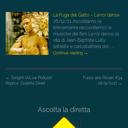
La Fuga del Gatto – Le roi danse
26/12/21
Ascoltiamo (e
brevemente raccontiamo) le
musiche dal film Le roi danse, la
vita di Jean-Baptiste Lully,
satellite e caricabatteria del…
…
Continue reading
→
P
←
Tonight (A)Live Podcast
Fuoco alle Polveri #34
Replica: Grateful Dead
-18/9/2017
→
o
s
t
Ascolta la diretta
n
a
v