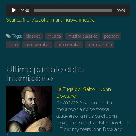
Audio
00:00
00:00
Player
Scarica file
|
Ascolta in una nuova finestra
Tags:
classica
musica
musica classica
podcast
radio
radio wombat
radiowombat
wombatradio
Ultime puntate della
trasmissione
La Fuga del Gatto – John
Dowland
06/02/22
Anatomia della
melanconia seicentesca
attraverso la musica di John
Dowland. Scaletta: John Dowland
- Flow my tearsJohn Dowland -