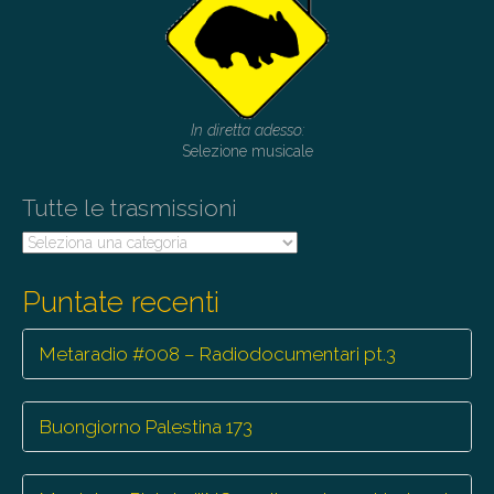
i
g
a
t
In diretta adesso:
i
Selezione musicale
o
Tutte le trasmissioni
n
Tutte
le
trasmissioni
Puntate recenti
Metaradio #008 – Radiodocumentari pt.3
Buongiorno Palestina 173