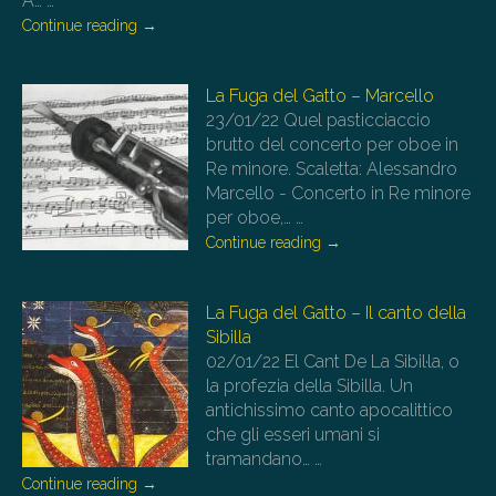
A…
…
Continue reading
→
La Fuga del Gatto – Marcello
23/01/22
Quel pasticciaccio
brutto del concerto per oboe in
Re minore. Scaletta: Alessandro
Marcello - Concerto in Re minore
per oboe,…
…
Continue reading
→
La Fuga del Gatto – Il canto della
Sibilla
02/01/22
El Cant De La Sibil·la, o
la profezia della Sibilla. Un
antichissimo canto apocalittico
che gli esseri umani si
tramandano…
…
Continue reading
→