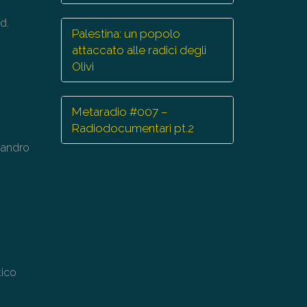
lume.
d.
Palestina: un popolo
attaccato alle radici degli
Olivi
Metaradio #007 –
Radiodocumentari pt.2
sandro
tico