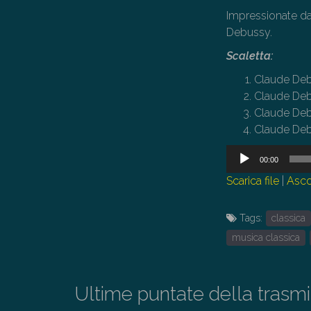
Impressionate dal
Debussy.
Scaletta:
Claude Deb
Claude Deb
Claude Deb
Claude Debu
Audio
00:00
Player
Scarica file
|
Asco
Tags:
classica
musica classica
Ultime puntate della trasm