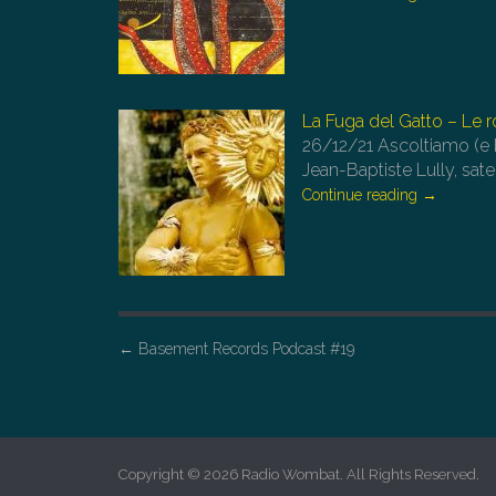
La Fuga del Gatto – Le r
26/12/21
Ascoltiamo (e 
Jean-Baptiste Lully, satel
Continue reading
→
P
←
Basement Records Podcast #19
o
s
t
n
Copyright © 2026
Radio Wombat
. All Rights Reserved.