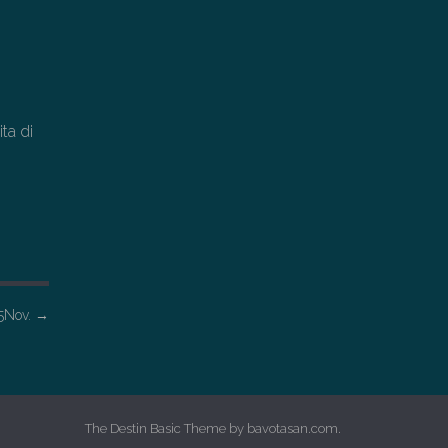
ta di
5Nov.
→
The Destin Basic Theme by
bavotasan.com
.