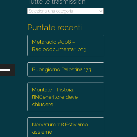
Tutte le trasmissioni
a
Tutte
le
trasmissioni
Puntate recenti
Metaradio #008 –
Radiodocumentari pt.3
sa
Buongiorno Palestina 173
ti
eccia
Montale – Pistoia:
/giù
l’INCeneritore deve
r
chiudere !
mentare
Nervature 118 Estiviamo
minuire
assieme