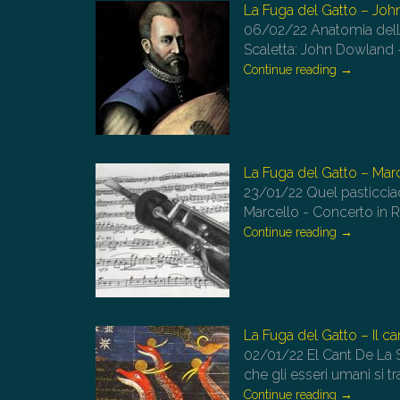
La Fuga del Gatto – Jo
06/02/22
Anatomia dell
Scaletta: John Dowland
Continue reading
→
La Fuga del Gatto – Mar
23/01/22
Quel pasticcia
Marcello - Concerto in 
Continue reading
→
La Fuga del Gatto – Il can
02/01/22
El Cant De La S
che gli esseri umani si
Continue reading
→