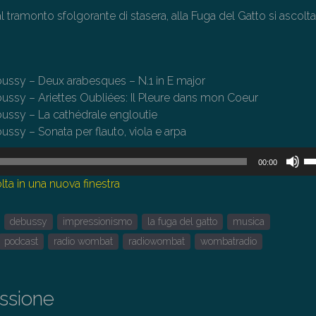
 tramonto sfolgorante di stasera, alla Fuga del Gatto si ascolt
ussy – Deux arabesques – N.1 in E major
ussy – Ariettes Oubliées: Il Pleure dans mon Coeur
ussy – La cathédrale engloutie
ssy – Sonata per flauto, viola e arpa
U
00:00
i
lta in una nuova finestra
tas
fr
debussy
impressionismo
la fuga del gatto
musica
su
pe
podcast
radio wombat
radiowombat
wombatradio
au
o
di
issione
il