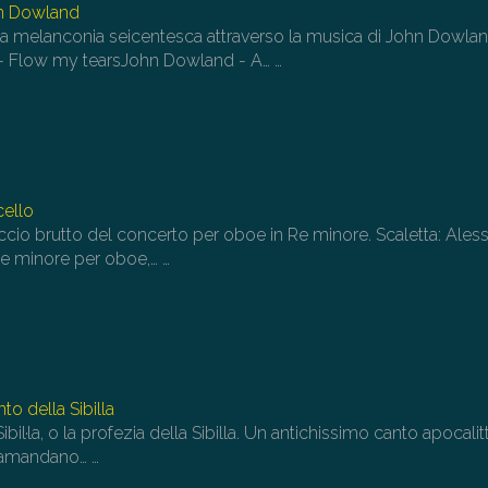
hn Dowland
vo
a melanconia seicentesca attraverso la musica di John Dowlan
 - Flow my tearsJohn Dowland - A…
…
cello
ccio brutto del concerto per oboe in Re minore. Scaletta: Ales
Re minore per oboe,…
…
to della Sibilla
ibil·la, o la profezia della Sibilla. Un antichissimo canto apocalit
 tramandano…
…