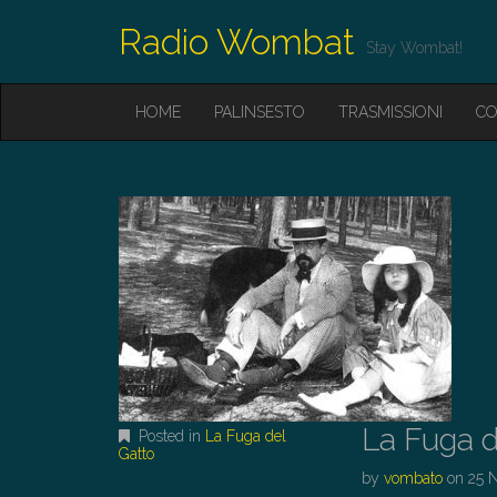
Radio Wombat
Stay Wombat!
M
S
HOME
PALINSESTO
TRASMISSIONI
CO
K
A
I
I
P
T
N
O
M
C
O
E
N
N
T
E
U
N
T
La Fuga d
Posted in
La Fuga del
Gatto
by
vombato
on
25 