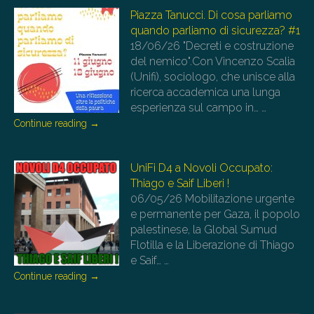
Piazza Tanucci. Di cosa parliamo
quando parliamo di sicurezza? #1
18/06/26
"Decreti e costruzione
del nemico".Con Vincenzo Scalia
(Unifi), sociologo, che unisce alla
ricerca accademica una lunga
esperienza sul campo in…
…
Continue reading
→
UniFi D4 a Novoli Occupato:
Thiago e Saif Liberi !
06/05/26
Mobilitazione urgente
e permanente per Gaza, il popolo
palestinese, la Global Sumud
Flotilla e la Liberazione di Thiago
e Saif…
…
Continue reading
→