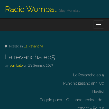
Radio Wombat
Stay Wombat!
M
S
K
A
I
I
P
T
N
O
Posted in
La Revancha
M
C
O
E
La revancha ep5
N
N
T
by
vombato
on
23 Gennaio 2017
E
U
N
La Revancha ep 5
T
Punk hc italiano anni 80
Playlist
Peggio punx – Ci stanno uccidendo…
Impact – Polizia