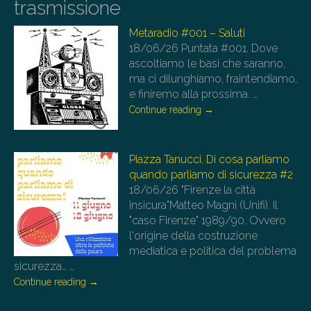
trasmissione
Metaradio #001 – Saluti
18/06/26
Puntata #001. Dove
ascoltiamo le basi che saranno,
ma ci dilunghiamo, fraintendiamo,
e finiremo alla prossima.
…
Continue reading
→
Piazza Tanucci. Di cosa parliamo
quando parliamo di sicurezza #2
18/06/26
"Firenze la città
insicura"Matteo Magni (Unifi). Il
"caso Firenze" 1989/90. Ovvero
l'origine della costruzione
mediatica e politica del problema
sicurezza…
…
Continue reading
→