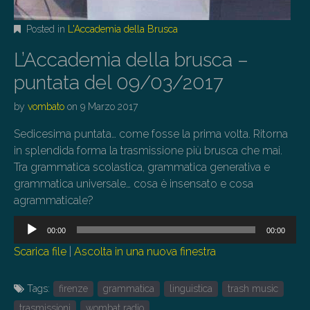
Posted in
L'Accademia della Brusca
L’Accademia della brusca –
puntata del 09/03/2017
by
vombato
on
9 Marzo 2017
Sedicesima puntata… come fosse la prima volta. Ritorna
in splendida forma la trasmissione più brusca che mai.
Tra grammatica scolastica, grammatica generativa e
grammatica universale… cosa è insensato e cosa
agrammaticale?
Audio
00:00
00:00
Player
Scarica file
|
Ascolta in una nuova finestra
Tags:
firenze
grammatica
linguistica
trash music
trasmissioni
wombat radio