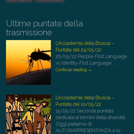
Ultime puntate della
trasmissione
L’Accademia della Brusca –
Puntata del 24/05/22
26/05/22
People-First Language
vs Identity-First Language.
…
Continue reading
→
L’Accademia della Brusca –
Puntata del 10/05/22
15/05/22
Seconda puntata
dedicata ai termini della diversità.
Oggi parliamo di
AUTORAPPRESENTANZA e lo