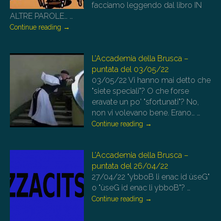
facciamo leggendo dal libro IN
ALTRE PAROLE…
…
Continue reading
→
L’Accademia della Brusca –
puntata del 03/05/22
03/05/22
Vi hanno mai detto che
"siete speciali"? O che forse
eravate un po' "sfortunati"? No,
non vi volevano bene. Erano…
…
Continue reading
→
L’Accademia della Brusca –
puntata del 26/04/22
27/04/22
"ybboB li enac id ùseG"
o "ùseG id enac li ybboB"?
…
Continue reading
→