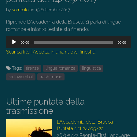
by
vombato
on
15 Settembre 2017
Riprende L’Accademia della Brusca. Si parla di lingue
romanze e intanto l’estate sta finendo.
Audio
00:00
00:00
Player
Scarica file
|
Ascolta in una nuova finestra
Tags:
firenze
lingue romanze
linguistica
radiowombat
trash music
Ultime puntate della
trasmissione
L’Accademia della Brusca –
Puntata del 24/05/22
26/05/22
People-First Language