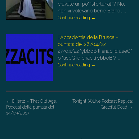
eravate un po' "sfortunati"? No,
non vi volevano bene. Erano…
…
Continue reading
→
L’Accademia della Brusca –
puntata del 26/04/22
27/04/22
"ybboB li enac id ùseG"
o "ùseG id enac li ybboB"?
…
Continue reading
→
P
←
8Hertz – That Old Age.
Tonight (A)Live Podcast Replica:
Podcast della puntata del
Grateful Dead
→
o
14/09/2017
s
t
n