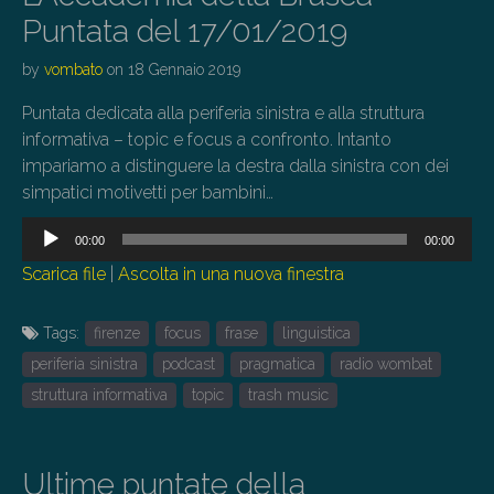
Puntata del 17/01/2019
by
vombato
on
18 Gennaio 2019
Puntata dedicata alla periferia sinistra e alla struttura
informativa – topic e focus a confronto. Intanto
impariamo a distinguere la destra dalla sinistra con dei
simpatici motivetti per bambini…
Audio
00:00
00:00
Player
Scarica file
|
Ascolta in una nuova finestra
Tags:
firenze
focus
frase
linguistica
periferia sinistra
podcast
pragmatica
radio wombat
struttura informativa
topic
trash music
Ultime puntate della