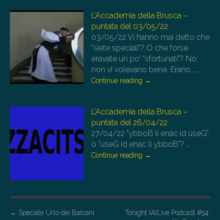
L’Accademia della Brusca –
puntata del 03/05/22
03/05/22
Vi hanno mai detto che
"siete speciali"? O che forse
eravate un po' "sfortunati"? No,
non vi volevano bene. Erano…
…
Continue reading
→
L’Accademia della Brusca –
puntata del 26/04/22
27/04/22
"ybboB li enac id ùseG"
o "ùseG id enac li ybboB"?
…
Continue reading
→
P
←
Speciale Urlo dei Balcani
Tonight (A)Live Podcast #54: