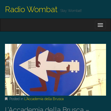
Radio Wombat
Stay Wombat!
M
S
K
A
I
I
P
T
N
O
M
C
O
E
N
N
T
E
U
N
T
Posted in
L'Accademia della Brusca
L’Accademia della Brusca –