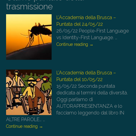
trasmissione
L’Accademia della Brusca –
Puntata del 24/05/22
26/05/22
People-First Language
vs Identity-First Language.
…
Continue reading
→
L’Accademia della Brusca –
Puntata del 10/05/22
15/05/22
Seconda puntata
dedicata ai termini della diversità.
Oggi parliamo di
AUTORAPPRESENTANZA e lo
facciamo leggendo dal libro IN
ALTRE PAROLE…
…
Continue reading
→