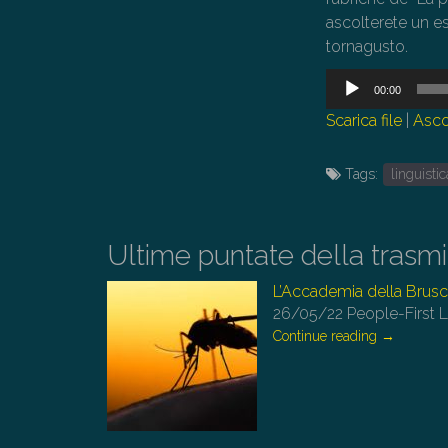
ascolterete un es
tornagusto.
Audio
00:00
Player
Scarica file
|
Asco
Tags:
linguistic
Ultime puntate della trasm
L’Accademia della Brusc
26/05/22
People-First 
Continue reading
→