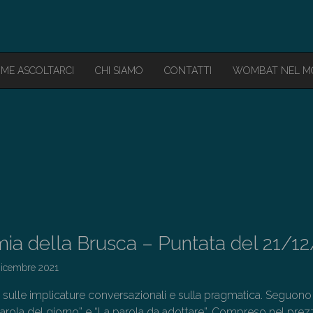
ME ASCOLTARCI
CHI SIAMO
CONTATTI
WOMBAT NEL 
ia della Brusca – Puntata del 21/12
Dicembre 2021
sulle implicature conversazionali e sulla pragmatica. Seguono
parola del giorno” e “La parola da adottare”. Compreso nel pre