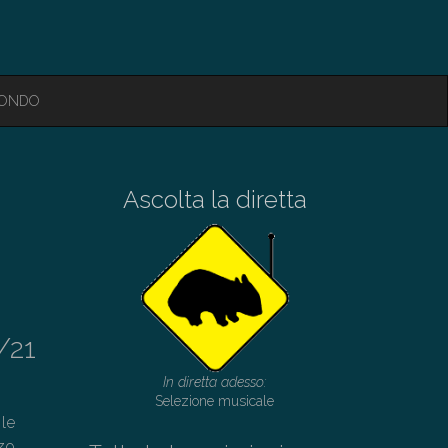
MONDO
Ascolta la diretta
/21
In diretta adesso:
Selezione musicale
 le
zzo