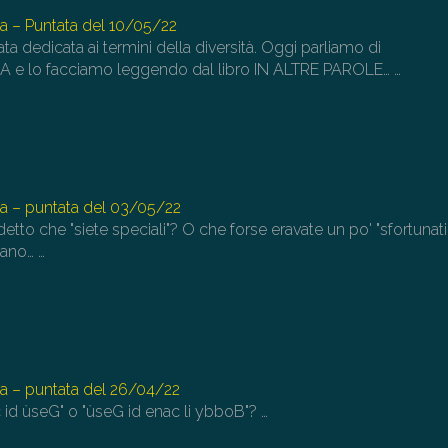
a – Puntata del 10/05/22
a dedicata ai termini della diversità. Oggi parliamo di
 lo facciamo leggendo dal libro IN ALTRE PAROLE…
…
a – puntata del 03/05/22
etto che "siete speciali"? O che forse eravate un po' "sfortunati
rano…
…
a – puntata del 26/04/22
 id ùseG" o "ùseG id enac li ybboB"?
…