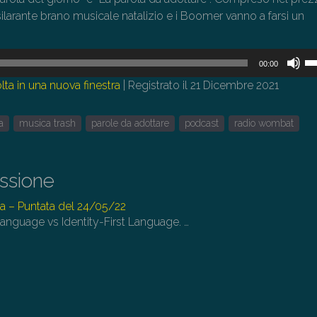
ilarante brano musicale natalizio e i Boomer vanno a farsi un
U
00:00
i
lta in una nuova finestra
|
Registrato il 21 Dicembre 2021
tas
fr
a
musica trash
parole da adottare
podcast
radio wombat
su
pe
au
issione
o
di
a – Puntata del 24/05/22
il
Language vs Identity-First Language.
…
vo