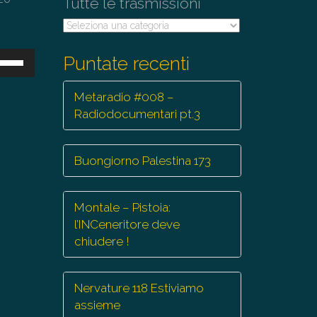
Tutte le trasmissioni
Tutte
le
trasmissioni
sa
Puntate recenti
ti
Metaradio #008 –
eccia
Radiodocumentari pt.3
/giù
r
mentare
Buongiorno Palestina 173
minuire
Montale – Pistoia:
l’INCeneritore deve
lume.
chiudere !
Nervature 118 Estiviamo
assieme