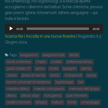
noi umanologi, noi logobiologi, e a braccia aperte
accogliamo i dilemmi dei tratturi. Schie chimiche, piovosi
gran premi, Ighina, Krisnamurti, lettere sanguigne – qui
nulla è taciuto.
Audio
00:00
00:00
Player
Scarica file
|
Ascolta in una nuova finestra
|
Registrato il 5
Giugno 2024
Tags:
anagrammi
anagrammista
borda
borda avellinese
ciripeo
costato
dottoressa kendy
giulio ciripeo VII
ighina
imola
ippogrifo
isernia
Janara
janara di isernia
kendy
krisnamurti
lancia
lezioni universali di esistenza
logobiologia
lue
maestro ottany
maestro rickygianco
memoria dell'acqua
ottany
plesso solar
rickygianco
scie chimiche
shottini d'amore
streghe
tratturo
trinità
umanologia