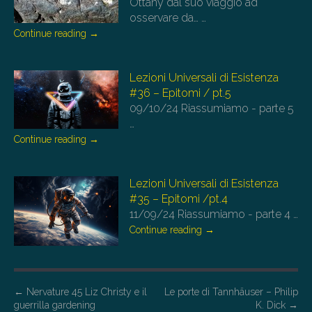
Ottany dal suo viaggio ad
osservare da…
…
Continue reading
→
Lezioni Universali di Esistenza
#36 – Epitomi / pt.5
09/10/24
Riassumiamo - parte 5
…
Continue reading
→
Lezioni Universali di Esistenza
#35 – Epitomi /pt.4
11/09/24
Riassumiamo - parte 4
…
Continue reading
→
P
←
Nervature 45 Liz Christy e il
Le porte di Tannhäuser – Philip
guerrilla gardening
K. Dick
→