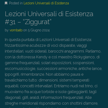
Posted in
Lezioni Universali di Esistenza
Lezioni Universali di Esistenza
#31 – “Ziggurat”
by
vombato
on
5 Giugno 2024
In questa puntata di Lezioni Universali di Esistenza:
frizzantissime acutezze di voci disparate, viaggi
interstellari, vuoti siderali, barocchi anagrammi. Parliamo,
con la dottoressa Kendy e col maestro Rickygianco, di
gamme frequenziali, solari esposizioni, sospensioni,
escomusicologie, successioni armoniche, antiche lance,
ippogrifi, rimembranze. Non abbiamo paura e
travalichiamo tutto: dimensioni, sistemi temperati
equabili, concetti intervallari. Entriamo nudi nel trino, ci
muoviamo fra acque torbide e isole galleggianti, tagli
diagonali, glifi, araldi, informazioni frequenziali. Alle
streghe meridionali rispondiamo con shottini d’amore,