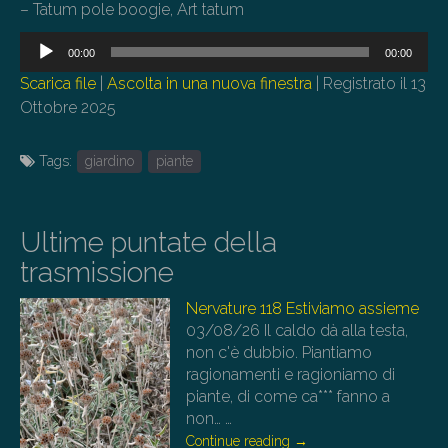
– Tatum pole boogie, Art tatum
Audio
00:00
00:00
Player
Scarica file
|
Ascolta in una nuova finestra
|
Registrato il 13
Ottobre 2025
Tags:
giardino
piante
Ultime puntate della
trasmissione
Nervature 118 Estiviamo assieme
03/08/26
Il caldo dà alla testa,
non c'è dubbio. Piantiamo
ragionamenti e ragioniamo di
piante, di come ca*** fanno a
non…
…
Continue reading
→