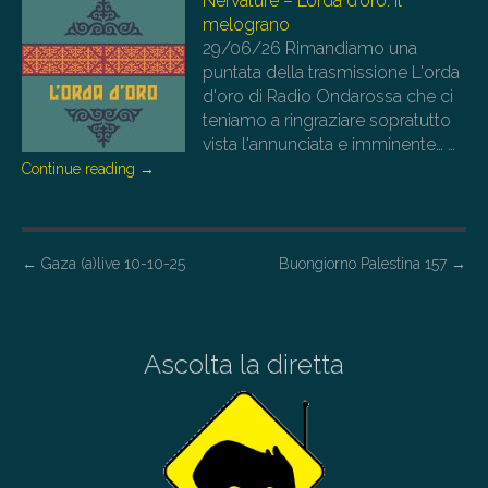
Nervature – L’orda d’oro: il
melograno
29/06/26
Rimandiamo una
puntata della trasmissione L'orda
d'oro di Radio Ondarossa che ci
teniamo a ringraziare sopratutto
vista l'annunciata e imminente…
…
Continue reading
→
P
←
Gaza (a)live 10-10-25
Buongiorno Palestina 157
→
o
s
t
Ascolta la diretta
n
a
v
i