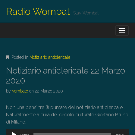
Radio Wombat
Stay Wombat!
M
S
K
A
I
I
P
T
N
O
Posted in
Notiziario anticlericale
M
C
O
E
Notiziario anticlericale 22 Marzo
N
N
T
2020
E
U
N
by
vombato
on
22 Marzo 2020
T
Non una bensì tre (!) puntate del notiziario anticlericale .
Naturalmente a cura del circolo culturale Giorfano Bruno
di Milano.
Audio