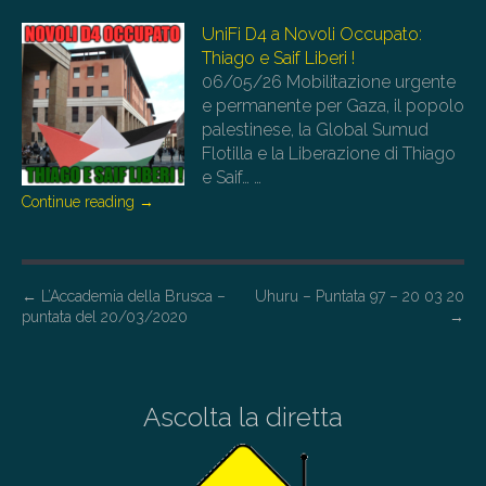
UniFi D4 a Novoli Occupato:
Thiago e Saif Liberi !
06/05/26
Mobilitazione urgente
e permanente per Gaza, il popolo
palestinese, la Global Sumud
Flotilla e la Liberazione di Thiago
e Saif…
…
Continue reading
→
P
←
L’Accademia della Brusca –
Uhuru – Puntata 97 – 20 03 20
puntata del 20/03/2020
→
o
s
t
Ascolta la diretta
n
a
v