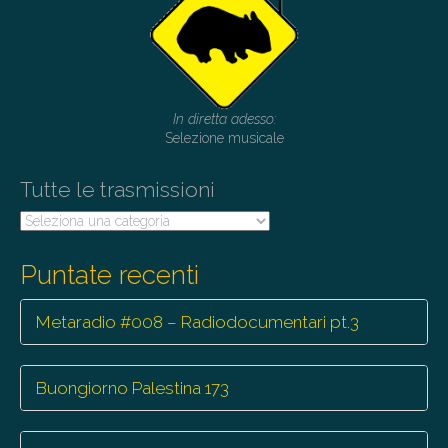
i
g
a
t
In diretta adesso:
i
Selezione musicale
o
Tutte le trasmissioni
n
Tutte
le
trasmissioni
Puntate recenti
Metaradio #008 – Radiodocumentari pt.3
Buongiorno Palestina 173