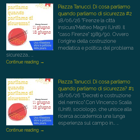
Piazza Tanucci. Di cosa parliamo
quando parliamo di sicurezza #2
18/06/26
"Firenze la città
insicura"Matteo Magni (Unifi). Il
"caso Firenze" 1989/90. Ovvero
l'origine della costruzione
mediatica e politica del problema
sicurezza…
…
Continue reading
→
Piazza Tanucci. Di cosa parliamo
quando parliamo di sicurezza? #1
18/06/26
"Decreti e costruzione
del nemico".Con Vincenzo Scalia
(Unifi), sociologo, che unisce alla
ricerca accademica una lunga
esperienza sul campo in…
…
Continue reading
→