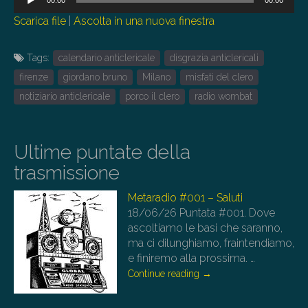
00:00
00:00
Player
Scarica file
|
Ascolta in una nuova finestra
Tags:
calendario anticlericale
disgrazia anticlericali
firenze
giordano bruno
Milano
misfati del clero
notiziario anticlericale
porco il clero
radio wombat
Ultime puntate della
trasmissione
Metaradio #001 – Saluti
18/06/26
Puntata #001. Dove
ascoltiamo le basi che saranno,
ma ci dilunghiamo, fraintendiamo,
e finiremo alla prossima.
…
Continue reading
→