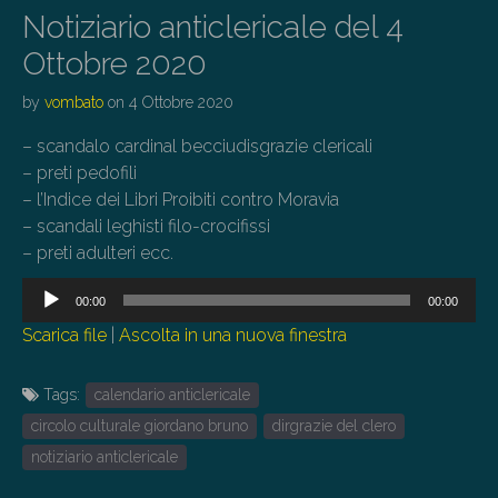
Notiziario anticlericale del 4
Ottobre 2020
by
vombato
on
4 Ottobre 2020
– scandalo cardinal becciudisgrazie clericali
– preti pedofili
– l’Indice dei Libri Proibiti contro Moravia
– scandali leghisti filo-crocifissi
– preti adulteri ecc.
Audio
00:00
00:00
Player
Scarica file
|
Ascolta in una nuova finestra
Tags:
calendario anticlericale
circolo culturale giordano bruno
dirgrazie del clero
notiziario anticlericale