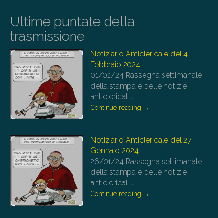
Ultime puntate della
trasmissione
Notiziario Anticlericale del 4
Febbraio 2024
01/02/24
Rassegna settimanale
della stampa e delle notizie
anticlericali
…
Continue reading
→
Notiziario Anticlericale del 27
Gennaio 2024
26/01/24
Rassegna settimanale
della stampa e delle notizie
anticlericali
…
Continue reading
→