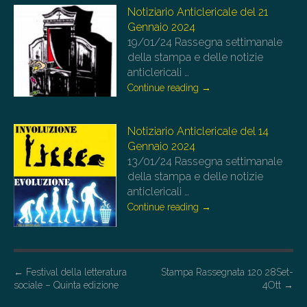
Notiziario Anticlericale del 21
Gennaio 2024
19/01/24
Rassegna settimanale
della stampa e delle notizie
anticlericali
…
Continue reading
→
Notiziario Anticlericale del 14
Gennaio 2024
13/01/24
Rassegna settimanale
della stampa e delle notizie
anticlericali
…
Continue reading
→
P
←
Festival della letteratura
Stampa Rassegnata 120 28Set-
sociale – Quinta edizione
4Ott
→
o