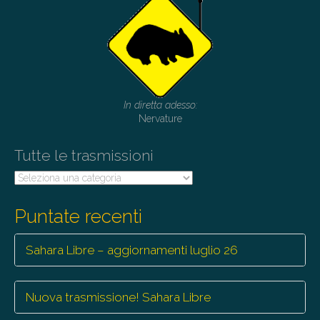
v
i
g
a
t
i
In diretta adesso:
Nervature
o
n
Tutte le trasmissioni
Tutte
le
trasmissioni
Puntate recenti
Sahara Libre – aggiornamenti luglio 26
Nuova trasmissione! Sahara Libre