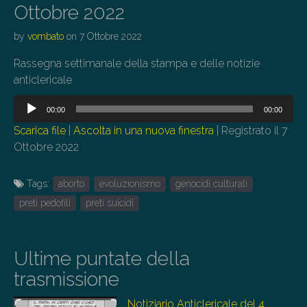
Ottobre 2022
by
vombato
on
7 Ottobre 2022
Rassegna settimanale della stampa e delle notizie
anticlericale
Audio
00:00
00:00
Player
Scarica file
|
Ascolta in una nuova finestra
|
Registrato il 7
Ottobre 2022
Tags:
aborto
evoluzionismo
genocidi culturali
preti pedofili
preti suicidi
Ultime puntate della
trasmissione
Notiziario Anticlericale del 4