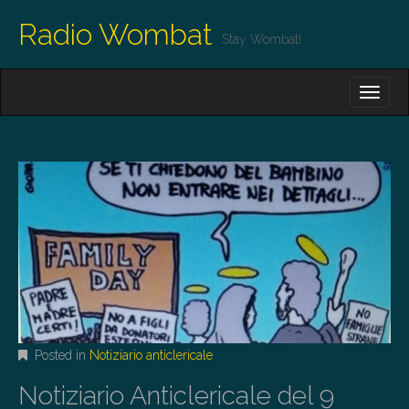
Radio Wombat
Stay Wombat!
M
S
K
A
I
I
P
T
N
O
M
C
O
E
N
N
T
E
U
N
T
Posted in
Notiziario anticlericale
Notiziario Anticlericale del 9