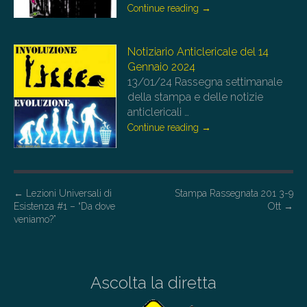
Continue reading
→
Notiziario Anticlericale del 14
Gennaio 2024
13/01/24
Rassegna settimanale
della stampa e delle notizie
anticlericali
…
Continue reading
→
P
←
Lezioni Universali di
Stampa Rassegnata 201 3-9
Esistenza #1 – “Da dove
Ott
→
o
veniamo?”
s
t
n
Ascolta la diretta
a