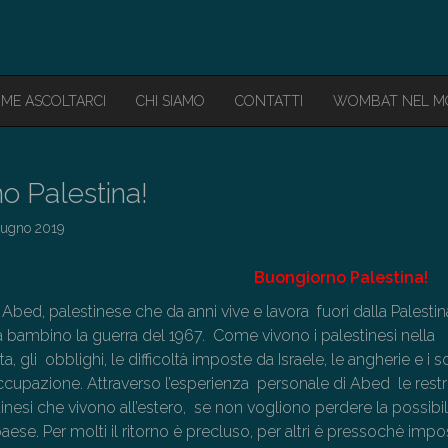
ME ASCOLTARCI
CHI SIAMO
CONTATTI
WOMBAT NEL 
o Palestina!
iugno 2019
Buongiorno Palestina!
Abed, palestinese che da anni vive e lavora fuori dalla Palestin
a bambino la guerra del 1967. Come vivono i palestinesi nella
, gli obblighi, le difficoltà imposte da Israele, le angherie e i s
occupazione. Attraverso l’esperienza personale di Abed le restr
inesi che vivono all’estero, se non vogliono perdere la possibili
paese. Per molti il ritorno è precluso, per altri è pressochè impo