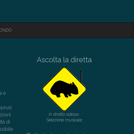
MONDO
Ascolta la diretta
a e
oprusi
izioni
In diretta adesso:
Selezione musicale
tà di
ssibile