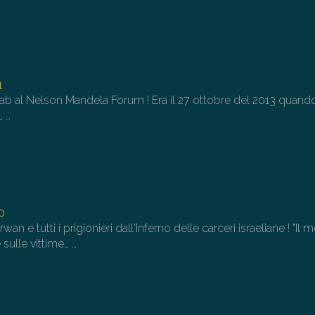
1
ab al Nelson Mandela Forum ! Era il 27 ottobre del 2013 quando
a…
…
0
wan e tutti i prigionieri dall'Inferno delle carceri israeliane ! "Il
 sulle vittime…
…