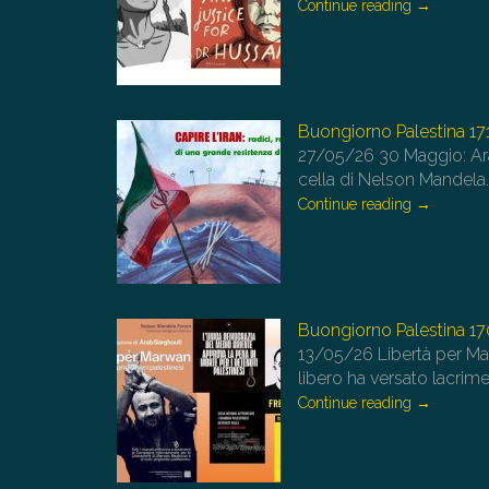
Continue reading
→
Buongiorno Palestina 17
27/05/26
30 Maggio: Ar
cella di Nelson Mandel
Continue reading
→
Buongiorno Palestina 17
13/05/26
Libertà per Mar
libero ha versato lacrime
Continue reading
→