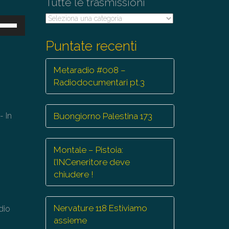
Tutte le trasmissioni
Tutte
sa
le
trasmissioni
Puntate recenti
ti
eccia
Metaradio #008 –
/giù
Radiodocumentari pt.3
r
mentare
- In
Buongiorno Palestina 173
minuire
lume.
Montale – Pistoia:
l’INCeneritore deve
chiudere !
Nervature 118 Estiviamo
dio
assieme