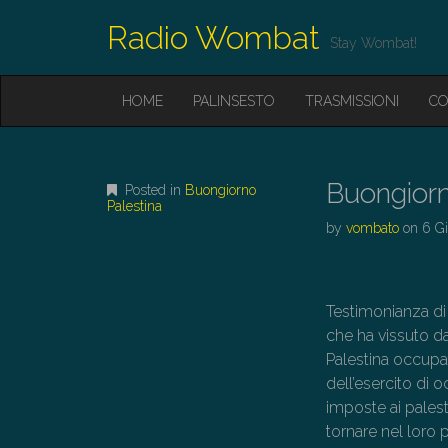
Radio Wombat
Stay Wombat!
M
S
HOME
PALINSESTO
TRASMISSIONI
CO
K
A
I
I
P
T
N
O
Buongiorn
Posted in
Buongiorno
M
C
Palestina
O
E
by
vombato
on
6 G
N
N
T
E
U
N
Testimonianza di 
T
che ha vissuto d
Palestina occupata
dell’esercito di 
imposte ai palest
tornare nel loro 