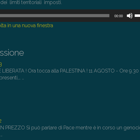
ei limiti territoriali imposti.
U
00:00
i
lta in una nuova finestra
tas
fr
su
issione
pe
au
3
o
 LIBERATA ! Ora tocca alla PALESTINA ! 11 AGOSTO - Ore 9.30 
di
 presenti,…
…
il
vo
2
 PREZZO Si può parlare di Pace mentre è in corso un genoci
…
…