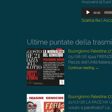
muoversi al fuori d
Audio
00:00
Player
Scarica file
|
Asco
Ultime puntate della trasm
Buongiorno Palestina 17
05/08/26
1944 FIRENZE
Piazza dell'Unità Italiana
Continue reading
→
Buongiorno Palestina 17
21/07/26
LA PACE HA UN
voluto e pianificato? La