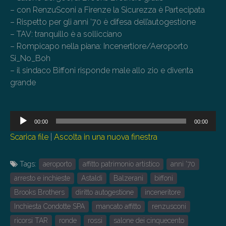
– con RenzuSconi a Firenze la Sicurezza è Partecipata
– Rispetto per gli anni ’70 è difesa dell’autogestione
– TAV: tranquillo è a sollicciano
– Rompicapo nella piana: Incenertiore/Aeroporto
Si_No_Boh
– il sindaco Biffoni risponde male allo zio e diventa
grande
Audio
00:00
00:00
Player
Scarica file
|
Ascolta in una nuova finestra
Tags:
aeroporto
affitto patrimonio artistico
anni '70
arresto e inchieste
Astaldi
Balzerani
biffoni
Brooks Brothers
diritto autogestione
inceneritore
Inchiesta Condotte SPA
mancato affitto
renzusconi
ricorsi TAR
ronde
rossi
salone dei cinquecento