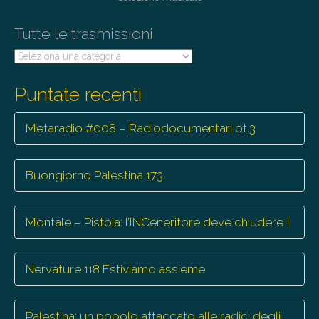
i
o
Tutte le trasmissioni
n
Tutte
le
trasmissioni
Puntate recenti
Metaradio #008 – Radiodocumentari pt.3
Buongiorno Palestina 173
Montale – Pistoia: l’INCeneritore deve chiudere !
Nervature 118 Estiviamo assieme
Palestina: un popolo attaccato alle radici degli