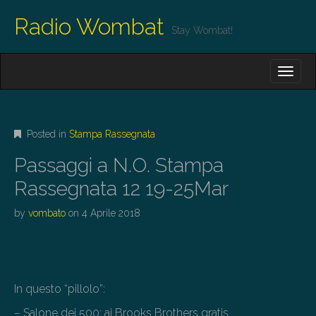
Radio Wombat
Stay Wombat!
M
S
K
A
I
I
P
T
N
O
Posted in
Stampa Rassegnata
M
C
O
E
Passaggi a N.O. Stampa
N
N
T
Rassegnata 12 19-25Mar
E
U
N
by
vombato
on
4 Aprile 2018
T
In questo “pillolo”:
– Salone dei 500; ai Brooks Brothers gratis