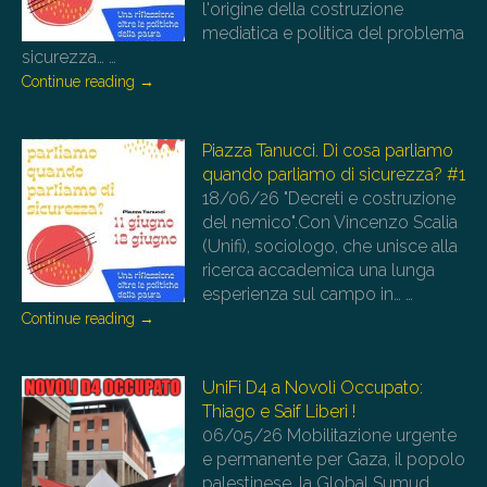
l'origine della costruzione
mediatica e politica del problema
sicurezza…
…
Continue reading
→
Piazza Tanucci. Di cosa parliamo
quando parliamo di sicurezza? #1
18/06/26
"Decreti e costruzione
del nemico".Con Vincenzo Scalia
(Unifi), sociologo, che unisce alla
ricerca accademica una lunga
esperienza sul campo in…
…
Continue reading
→
UniFi D4 a Novoli Occupato:
Thiago e Saif Liberi !
06/05/26
Mobilitazione urgente
e permanente per Gaza, il popolo
palestinese, la Global Sumud