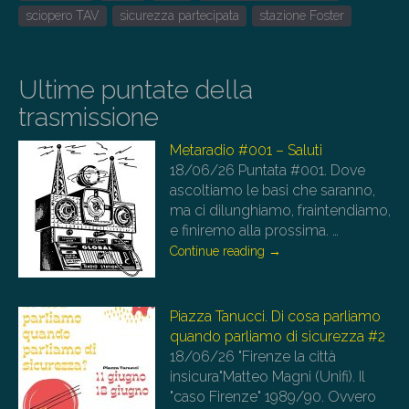
sciopero TAV
sicurezza partecipata
stazione Foster
Ultime puntate della
trasmissione
Metaradio #001 – Saluti
18/06/26
Puntata #001. Dove
ascoltiamo le basi che saranno,
ma ci dilunghiamo, fraintendiamo,
e finiremo alla prossima.
…
Continue reading
→
Piazza Tanucci. Di cosa parliamo
quando parliamo di sicurezza #2
18/06/26
"Firenze la città
insicura"Matteo Magni (Unifi). Il
"caso Firenze" 1989/90. Ovvero