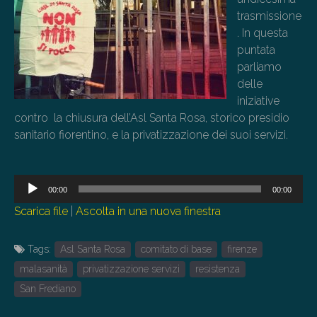
trasmissione
. In questa
puntata
parliamo
delle
iniziative
contro la chiusura dell’Asl Santa Rosa, storico presidio
sanitario fiorentino, e la privatizzazione dei suoi servizi.
Audio
00:00
00:00
Player
Scarica file
|
Ascolta in una nuova finestra
Tags:
Asl Santa Rosa
comitato di base
firenze
malasanità
privatizzazione servizi
resistenza
San Frediano