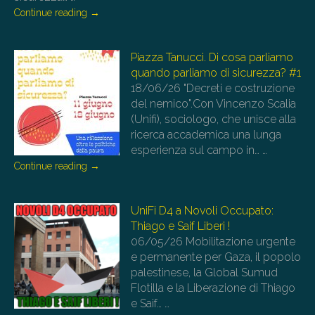
Continue reading
→
Piazza Tanucci. Di cosa parliamo
quando parliamo di sicurezza? #1
18/06/26
"Decreti e costruzione
del nemico".Con Vincenzo Scalia
(Unifi), sociologo, che unisce alla
ricerca accademica una lunga
esperienza sul campo in…
…
Continue reading
→
UniFi D4 a Novoli Occupato:
Thiago e Saif Liberi !
06/05/26
Mobilitazione urgente
e permanente per Gaza, il popolo
palestinese, la Global Sumud
Flotilla e la Liberazione di Thiago
e Saif…
…