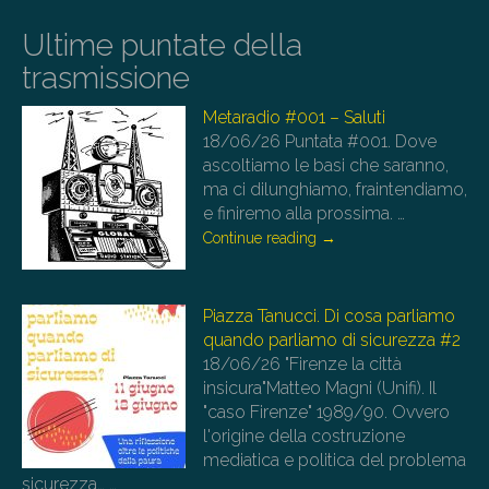
Ultime puntate della
trasmissione
Metaradio #001 – Saluti
18/06/26
Puntata #001. Dove
ascoltiamo le basi che saranno,
ma ci dilunghiamo, fraintendiamo,
e finiremo alla prossima.
…
Continue reading
→
Piazza Tanucci. Di cosa parliamo
quando parliamo di sicurezza #2
18/06/26
"Firenze la città
insicura"Matteo Magni (Unifi). Il
"caso Firenze" 1989/90. Ovvero
l'origine della costruzione
mediatica e politica del problema
sicurezza…
…