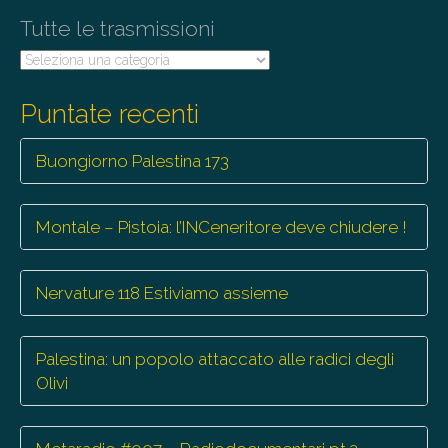
n
Tutte le trasmissioni
Tutte
le
trasmissioni
Puntate recenti
Buongiorno Palestina 173
Montale – Pistoia: l’INCeneritore deve chiudere !
Nervature 118 Estiviamo assieme
Palestina: un popolo attaccato alle radici degli
Olivi