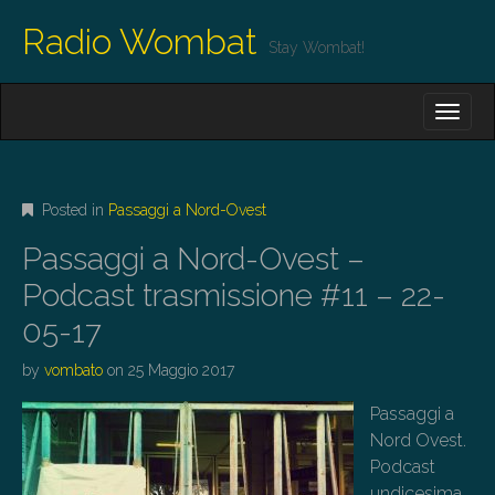
Radio Wombat
Stay Wombat!
M
S
K
A
I
I
P
T
N
O
Posted in
Passaggi a Nord-Ovest
M
C
O
E
Passaggi a Nord-Ovest –
N
N
T
Podcast trasmissione #11 – 22-
E
U
05-17
N
T
by
vombato
on
25 Maggio 2017
Passaggi a
Nord Ovest.
Podcast
undicesima