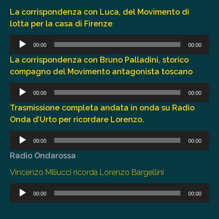
La corrispondenza con Luca, del Movimento di
lotta per la casa di Firenze
Audio
00:00
00:00
Player
La corrispondenza con Bruno Palladini, storico
compagno del Movimento antagonista toscano
Audio
00:00
00:00
Player
Trasmissione completa andata in onda su Radio
Onda d’Urto per ricordare Lorenzo.
Audio
00:00
00:00
Player
Radio Ondarossa
Vincenzo Miliucci ricorda Lorenzo Bargellini
Audio
00:00
00:00
Player