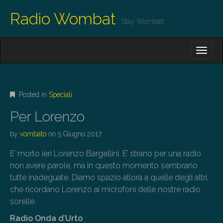
Radio Wombat
Stay Wombat!
M
S
K
A
I
I
P
T
N
O
Posted in
Speciali
M
C
O
E
Per Lorenzo
N
N
T
by
vombato
on
5 Giugno 2017
E
U
N
E’ morto ieri Lorenzo Bargellini. E’ strano per una radio
T
non avere parole, ma in questo momento sembrano
tutte inadeguate. Diamo spazio allora a quelle degli altri,
che ricordano Lorenzo ai microfoni delle nostre radio
sorelle.
Radio Onda d’Urto