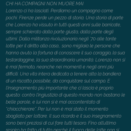
CHI HA COMPAGNI NON MUORE MAI
Lorenzo ci ha lasciati. Perdiamo un compagno come
pochi. Firenze perde un pezzo di storia. Una storia di parte
che Lorenzo ha vissuto in tutti questi anni sulle barricate,
sempre schierato dalla parte giusta, dalla parte degli
ultimi. Dalla militanza rivoluzionaria negli ’70 alle tante
lotte per il diritto alla casa… sono migliaia le persone che
hanno avuto la fortuna di conoscere il suo coraggio, la sua
testardaggine, la sua straordinaria umanità. Lorenzo non si
è mai fermato, neanche nei momenti e negli anni più
difficili. Una vita intera dedicata a tenere alta la bandiera
di un riscatto possibile, da conquistare sul campo. E
l’insegnamento più importante che ci lascia è proprio
questo: contro l’ingiustizia di questo mondo non bastano le
belle parole, e lui non si è mai accontentato di
“chiacchierare”. Per lui non è mai stato il momento
sbagliato per lottare. Il suo ricordo e il suo insegnamento
sono beni preziosi di cui fare tutti tesoro. Fino all’ultimo
respiro ha fatto di tutto perché il fuoco delle lotte non si