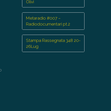
Olivi
minuire
Metaradio #007 –
lume.
Radiodocumentari pt.2
Stampa Rassegnata 348 20-
26Lug
ro