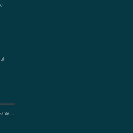
he
al
piante
→