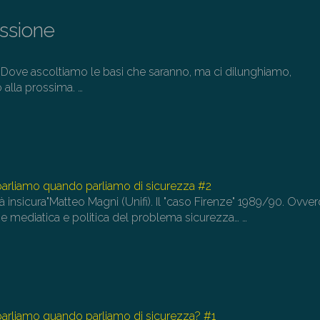
o
di
issione
il
vo
 Dove ascoltiamo le basi che saranno, ma ci dilunghiamo,
o alla prossima.
…
 parliamo quando parliamo di sicurezza #2
ttà insicura"Matteo Magni (Unifi). Il "caso Firenze" 1989/90. Ovve
one mediatica e politica del problema sicurezza…
…
 parliamo quando parliamo di sicurezza? #1