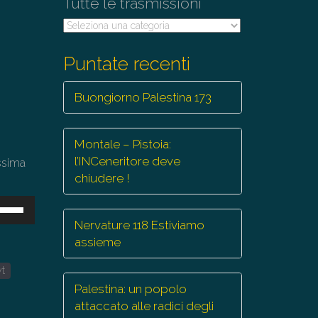
Tutte le trasmissioni
Tutte
le
trasmissioni
Puntate recenti
Buongiorno Palestina 173
Montale – Pistoia:
l’INCeneritore deve
ossima
chiudere !
sa
Nervature 118 Estiviamo
ti
assieme
eccia
yt
/giù
Palestina: un popolo
r
attaccato alle radici degli
mentare