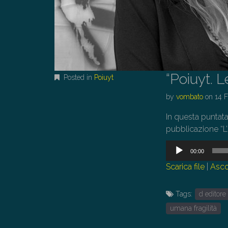
“Poiuyt. L
Posted in
Poiuyt
by
vombato
on
14 
In questa puntata
pubblicazione “L’
Audio
00:00
Player
Scarica file
|
Asco
Tags:
d editore
umana fragilità