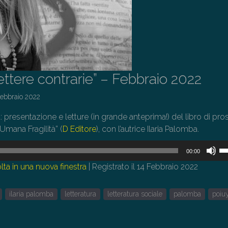
ettere contrarie” – Febbraio 2022
Febbraio 2022
: presentazione e letture (in grande anteprima!) del libro di pr
Umana Fragilità” (
D Editore
), con l’autrice Ilaria Palomba.
U
00:00
i
lta in una nuova finestra
|
Registrato il 14 Febbraio 2022
tas
fr
ilaria palomba
letteratura
letteratura sociale
palomba
poiu
su
pe
au