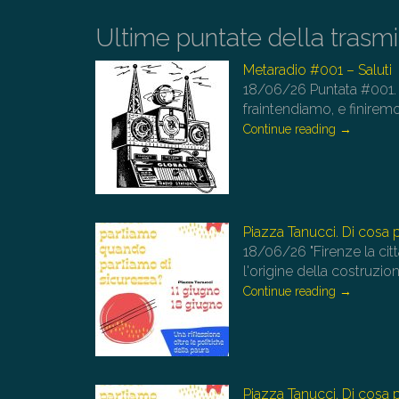
Ultime puntate della trasm
Metaradio #001 – Saluti
18/06/26
Puntata #001.
fraintendiamo, e finirem
Continue reading
→
Piazza Tanucci. Di cosa
18/06/26
"Firenze la ci
l'origine della costruzi
Continue reading
→
Piazza Tanucci. Di cosa