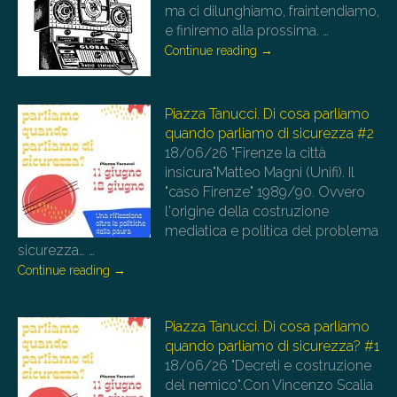
ma ci dilunghiamo, fraintendiamo,
e finiremo alla prossima.
…
Continue reading
→
Piazza Tanucci. Di cosa parliamo
quando parliamo di sicurezza #2
18/06/26
"Firenze la città
insicura"Matteo Magni (Unifi). Il
"caso Firenze" 1989/90. Ovvero
l'origine della costruzione
mediatica e politica del problema
sicurezza…
…
Continue reading
→
Piazza Tanucci. Di cosa parliamo
quando parliamo di sicurezza? #1
18/06/26
"Decreti e costruzione
del nemico".Con Vincenzo Scalia