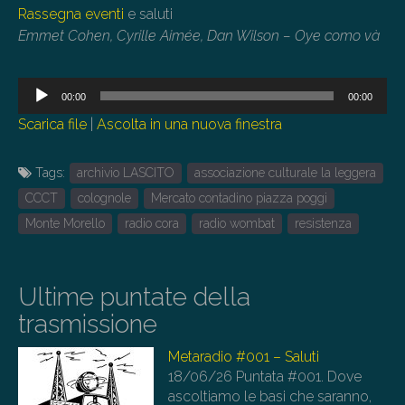
Rassegna eventi
e saluti
Emmet Cohen, Cyrille Aimée, Dan Wilson – Oye como và
Audio
00:00
00:00
Player
Scarica file
|
Ascolta in una nuova finestra
Tags:
archivio LASCITO
associazione culturale la leggera
CCCT
colognole
Mercato contadino piazza poggi
Monte Morello
radio cora
radio wombat
resistenza
Ultime puntate della
trasmissione
Metaradio #001 – Saluti
18/06/26
Puntata #001. Dove
ascoltiamo le basi che saranno,