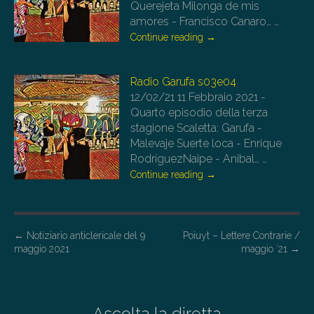
Querejeta Milonga de mis
amores - Francisco Canaro…
…
Continue reading
→
Radio Garufa s03e04
12/02/21
11 Febbraio 2021 -
Quarto episodio della terza
stagione Scaletta: Garufa -
Malevaje Suerte loca - Enrique
RodríguezNaipe - Anibal…
…
Continue reading
→
P
←
Notiziario anticlericale del 9
Poiuyt – Lettere Contrarie /
maggio 2021
maggio ’21
→
o
s
t
Ascolta la diretta