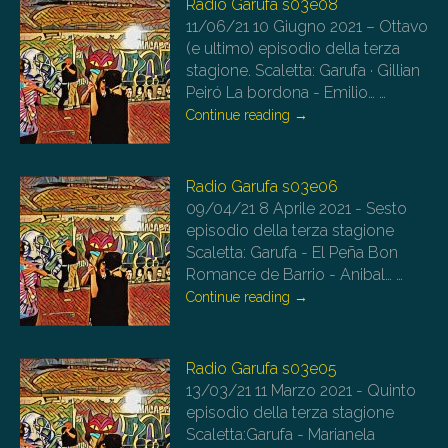
Radio Garufa s03e08
11/06/21
10 Giugno 2021 – Ottavo
(e ultimo) episodio della terza
stagione. Scaletta: Garufa · Gillian
Peiró La bordona - Emilio…
…
Continue reading
→
Radio Garufa s03e06
09/04/21
8 Aprile 2021 - Sesto
episodio della terza stagione
Scaletta: Garufa - El Peña Bon
Romance de Barrio - Anibal…
…
Continue reading
→
Radio Garufa s03e05
13/03/21
11 Marzo 2021 - Quinto
episodio della terza stagione
Scaletta:Garufa - Marianela