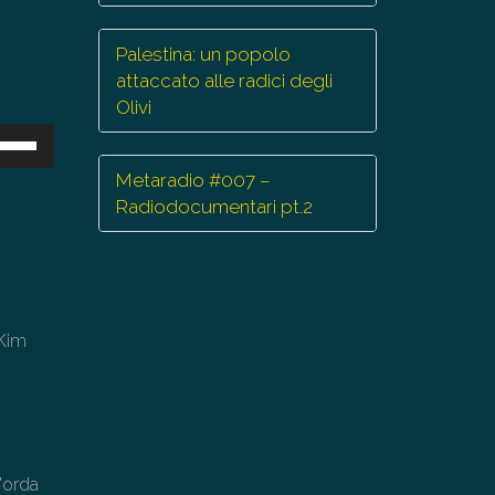
Palestina: un popolo
attaccato alle radici degli
Olivi
sa
Metaradio #007 –
ti
Radiodocumentari pt.2
eccia
/giù
r
mentare
 Kim
minuire
lume.
L'orda