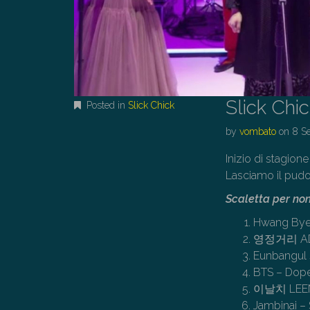
Slick Chi
Posted in
Slick Chick
by
vombato
on
8 S
Inizio di stagion
Lasciamo il pudo
Scaletta per non
Hwang Byeo
영정거리 ADG7
Eunbangul 
BTS – Dop
이날치 LEEN
Jambinai –