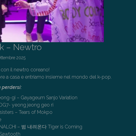
ck – Newtro
ettembre 2025
e con il newtro coreano!
re a casa e entriamo insieme nel mondo del k-pop.
 perdersi:
ng-gi – Gayageum Sanjo Variation
- yeong jeong geo ri
sisters – Tears of Mokpo
e
ALCHI – 범 내려온다 Tiger is Coming
 Sawtooth