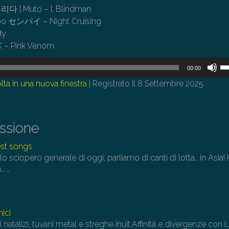
| Muto – I, Blindman
po センパイ – Night Cruising
dy
 – Pink Venom
U
00:00
i
lta in una nuova finestra
|
Registrato il 8 Settembre 2025
tas
fr
su
issione
pe
au
est songs
o
o sciopero generale di oggi, parliamo di canti di lotta.. in Asia!
di
m…
…
il
vo
ici
 natalizi, tuvani metal e streghe inuit.Affinità e divergenze con 