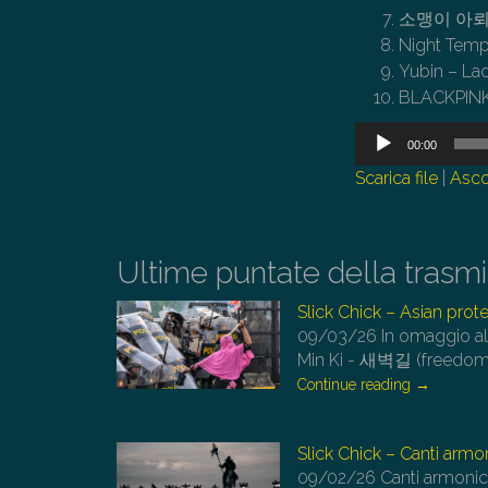
소맹이 아뢰리다 
Night Tem
Yubin – La
BLACKPINK
Audio
00:00
Player
Scarica file
|
Asco
Ultime puntate della trasm
Slick Chick – Asian prot
09/03/26
In omaggio all
Min Ki - 새벽길 (freedo
Continue reading
→
Slick Chick – Canti armon
09/02/26
Canti armonici