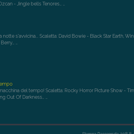
Ozcan - Jingle bells Tenores…
…
 la notte s'avvicina... Scaletta: David Bowie - Black Star Earth, Wi
k Berry…
…
 tempo
macchina del tempo! Scaletta: Rocky Horror Picture Show - Ti
ing Out Of Darkness…
…