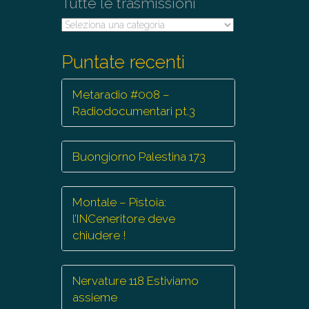
Tutte le trasmissioni
Tutte
le
trasmissioni
Puntate recenti
Metaradio #008 –
Radiodocumentari pt.3
Buongiorno Palestina 173
Montale – Pistoia:
l’INCeneritore deve
chiudere !
Nervature 118 Estiviamo
assieme