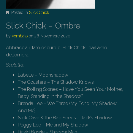
Posted in
Slick Chick
Slick Chick – Ombre
by
vombato
on
26 Novembre 2020
Abbraccia il lato oscuro di Slick Chick.. parliamo
dell’ombra!
Scaletta:
Labelle – Moonshadow
The Coasters – The Shadow Knows
The Rolling Stones – Have You Seen Your Mother,
Baby, Standing in the Shadow?
Brenda Lee – We Three (My Echo, My Shadow,
And Me)
Nick Cave & the Bad Seeds – Jack’s Shadow
Peggy Lee – Me and My Shadow
David Bowie – Shadow Man