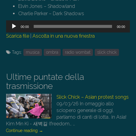
Elvin Jones – Shadowland
Charlie Parker – Dark Shadows
Audio
00:00
00:00
Player
Scarica file
|
Ascolta in una nuova finestra
Tags:
musica
ombra
radio wombat
slick chick
Ultime puntate della
trasmissione
Slick Chick – Asian protest songs
09/03/26
In omaggio allo
sciopero generale di oggi,
parliamo di canti di lotta.. in Asia!
Kim Min Ki - 새벽길 (freedom…
…
Continue reading
→