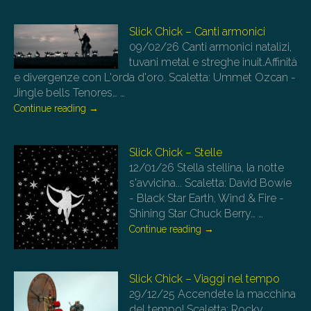
Slick Chick – Canti armonici
09/02/26
Canti armonici natalizi,
tuvani metal e streghe inuit.Affinità
e divergenze con L'orda d'oro. Scaletta: Ummet Ozcan -
Jingle bells Tenores…
…
Continue reading
→
Slick Chick – Stelle
12/01/26
Stella stellina, la notte
s'avvicina... Scaletta: David Bowie
- Black Star Earth, Wind & Fire -
Shining Star Chuck Berry…
…
Continue reading
→
Slick Chick – Viaggi nel tempo
29/12/25
Accendete la macchina
del tempo! Scaletta: Rocky