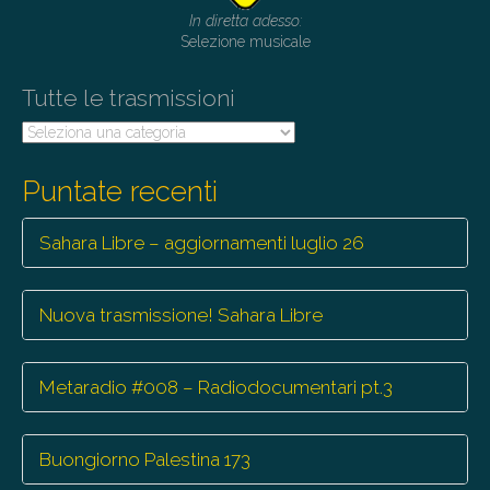
t
In diretta adesso:
i
Selezione musicale
o
Tutte le trasmissioni
n
Tutte
le
trasmissioni
Puntate recenti
Sahara Libre – aggiornamenti luglio 26
Nuova trasmissione! Sahara Libre
Metaradio #008 – Radiodocumentari pt.3
Buongiorno Palestina 173