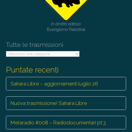
a
t
i
In diretta adesso:
Buongiorno Palestina
o
n
Tutte le trasmissioni
Tutte
le
trasmissioni
Puntate recenti
Sahara Libre – aggiornamenti luglio 26
Nuova trasmissione! Sahara Libre
Metaradio #008 – Radiodocumentari pt.3