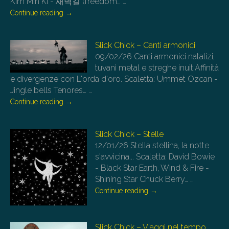
Kim Min Ki - 새벽길 (freedom…
…
Continue reading
→
Slick Chick – Canti armonici
09/02/26
Canti armonici natalizi,
tuvani metal e streghe inuit.Affinità
e divergenze con L'orda d'oro. Scaletta: Ummet Ozcan -
Jingle bells Tenores…
…
Continue reading
→
Slick Chick – Stelle
12/01/26
Stella stellina, la notte
s'avvicina... Scaletta: David Bowie
- Black Star Earth, Wind & Fire -
Shining Star Chuck Berry…
…
Continue reading
→
Slick Chick – Viaggi nel tempo