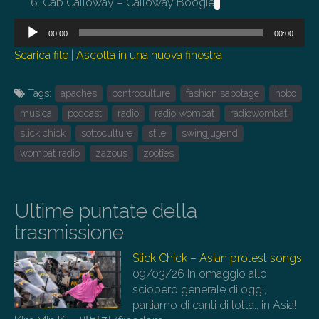
Cab Calloway – Calloway Boogie
Audio
00:00
00:00
Player
Scarica file
|
Ascolta in una nuova finestra
Tags:
apaches
controculture
fashion sabotage
hobo
musica
podcast
radio
radio wombat
radiowombat
slick chick
sottoculture
stile
swingjugend
wombat radio
zazous
zooties
Ultime puntate della
trasmissione
Slick Chick – Asian protest songs
09/03/26
In omaggio allo
sciopero generale di oggi,
parliamo di canti di lotta.. in Asia!