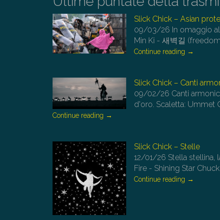
Ultime puntate della trasm
Slick Chick – Asian prot
09/03/26
In omaggio all
Min Ki - 새벽길 (freedo
Continue reading
→
Slick Chick – Canti armon
09/02/26
Canti armonici
d'oro. Scaletta: Ummet 
Continue reading
→
Slick Chick – Stelle
12/01/26
Stella stellina,
Fire - Shining Star Chuc
Continue reading
→