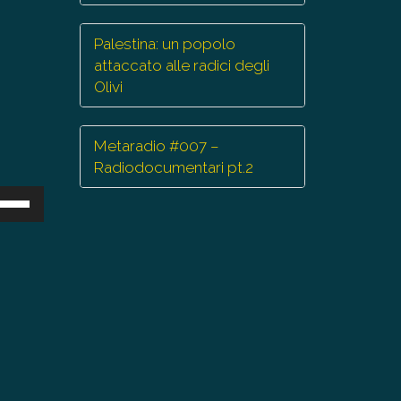
Palestina: un popolo
attaccato alle radici degli
Olivi
Metaradio #007 –
Radiodocumentari pt.2
sa
ti
eccia
/giù
r
mentare
minuire