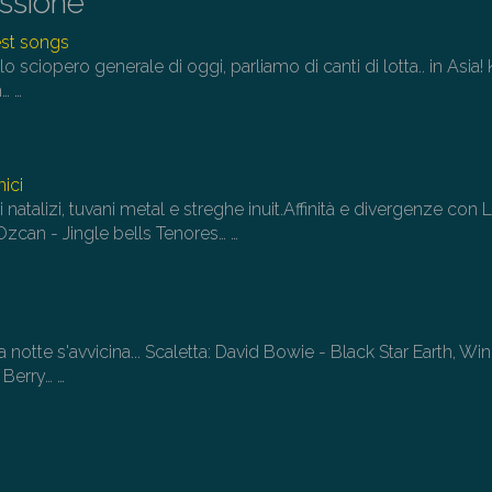
issione
vo
est songs
o sciopero generale di oggi, parliamo di canti di lotta.. in Asia!
m…
…
ici
 natalizi, tuvani metal e streghe inuit.Affinità e divergenze con 
Ozcan - Jingle bells Tenores…
…
 la notte s'avvicina... Scaletta: David Bowie - Black Star Earth, Wi
k Berry…
…