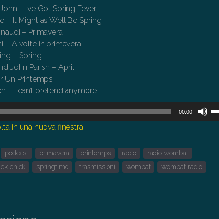
e John – I’ve Got Spring Fever
 – It Might as Well Be Spring
inaudi – Primavera
ni – A volte in primavera
ring – Spring
nd John Parish – April
ir Un Printemps
 ‎– I can’t pretend anymore
U
00:00
i
lta in una nuova finestra
tas
fr
podcast
primavera
printemps
radio
radio wombat
su
pe
lick chick
springtime
trasmissioni
wombat
wombat radio
au
o
di
il