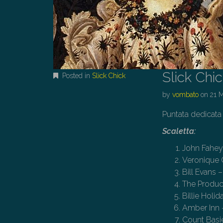
Slick Chi
Posted in
Slick Chick
by
vombato
on
21 
Puntata dedicata 
Scaletta:
John Fahey
Veronique C
Bill Evans 
The Produce
Billie Holi
Amber Inn –
Count Basie 