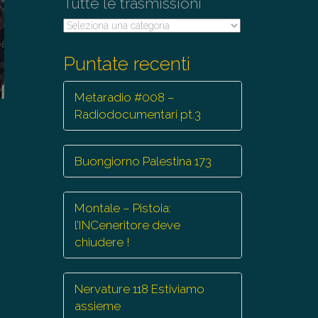
Tutte le trasmissioni
Tutte
le
trasmissioni
Puntate recenti
Metaradio #008 –
Radiodocumentari pt.3
Buongiorno Palestina 173
.
Montale – Pistoia:
l’INCeneritore deve
chiudere !
Nervature 118 Estiviamo
assieme