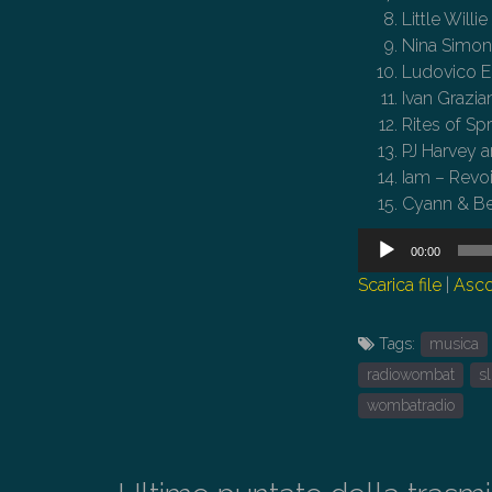
Little Willi
Nina Simone
Ludovico E
Ivan Grazia
Rites of Sp
PJ Harvey a
Iam – Revo
Cyann & Ben
Audio
00:00
Player
Scarica file
|
Asco
Tags:
musica
radiowombat
s
wombatradio