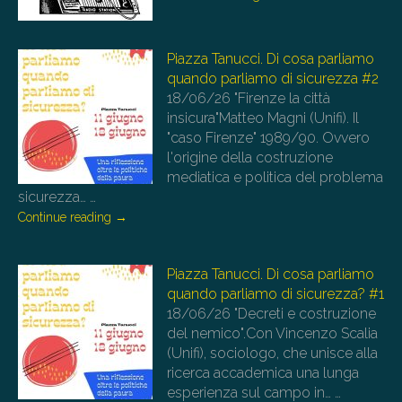
Piazza Tanucci. Di cosa parliamo
quando parliamo di sicurezza #2
18/06/26
"Firenze la città
insicura"Matteo Magni (Unifi). Il
"caso Firenze" 1989/90. Ovvero
l'origine della costruzione
mediatica e politica del problema
sicurezza…
…
Continue reading
→
Piazza Tanucci. Di cosa parliamo
quando parliamo di sicurezza? #1
18/06/26
"Decreti e costruzione
del nemico".Con Vincenzo Scalia
(Unifi), sociologo, che unisce alla
ricerca accademica una lunga
esperienza sul campo in…
…