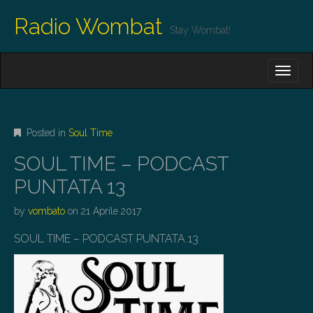
Radio Wombat
Stay Wombat!
M
S
K
A
I
I
P
T
N
O
Posted in
Soul Time
M
C
O
E
SOUL TIME – PODCAST
N
N
T
PUNTATA 13
E
U
N
by
vombato
on
21 Aprile 2017
T
SOUL TIME – PODCAST PUNTATA 13
Audio
Player