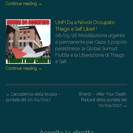
Continue reading
→
UniFi D4 a Novoli Occupato:
Thiago e Saif Liberi !
06/05/26
Mobilitazione urgente
e permanente per Gaza, il popolo
palestinese, la Global Sumud
Flotilla e la Liberazione di Thiago
e Saif…
…
Continue reading
→
P
←
L’accademia della brusca –
8Hertz – After Your Death.
puntata del 20/04/2017
Podcast della puntata del
o
20/04/2017
→
s
t
n
Ascolta la diretta