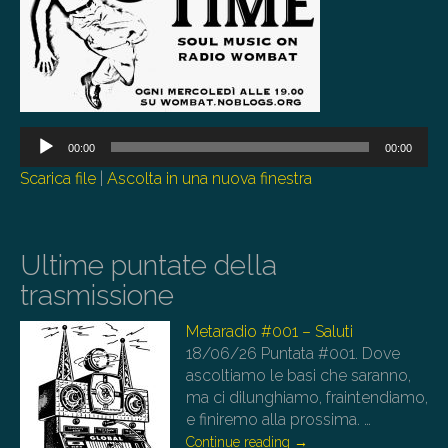
00:00
00:00
Scarica file
|
Ascolta in una nuova finestra
Ultime puntate della
trasmissione
Metaradio #001 – Saluti
18/06/26
Puntata #001. Dove
ascoltiamo le basi che saranno,
ma ci dilunghiamo, fraintendiamo,
e finiremo alla prossima.
…
Continue reading
→