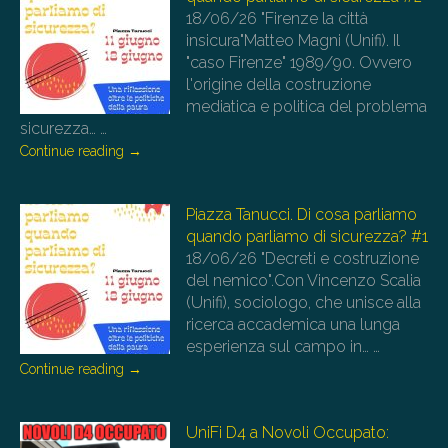
18/06/26
"Firenze la città
insicura"Matteo Magni (Unifi). Il
"caso Firenze" 1989/90. Ovvero
l'origine della costruzione
mediatica e politica del problema
sicurezza…
…
Continue reading
→
Piazza Tanucci. Di cosa parliamo
quando parliamo di sicurezza? #1
18/06/26
"Decreti e costruzione
del nemico".Con Vincenzo Scalia
(Unifi), sociologo, che unisce alla
ricerca accademica una lunga
esperienza sul campo in…
…
Continue reading
→
UniFi D4 a Novoli Occupato: