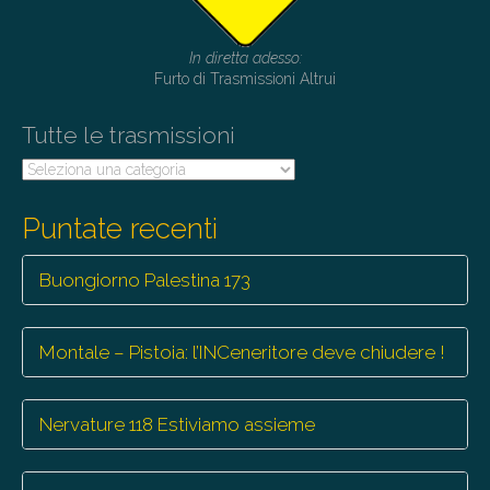
g
a
In diretta adesso:
t
Furto di Trasmissioni Altrui
i
o
Tutte le trasmissioni
n
Tutte
le
trasmissioni
Puntate recenti
Buongiorno Palestina 173
Montale – Pistoia: l’INCeneritore deve chiudere !
Nervature 118 Estiviamo assieme