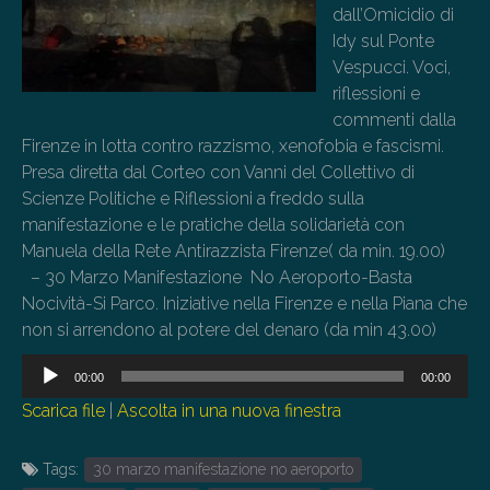
dall’Omicidio di
Idy sul Ponte
Vespucci. Voci,
riflessioni e
commenti dalla
Firenze in lotta contro razzismo, xenofobia e fascismi.
Presa diretta dal Corteo con Vanni del Collettivo di
Scienze Politiche e Riflessioni a freddo sulla
manifestazione e le pratiche della solidarietà con
Manuela della Rete Antirazzista Firenze( da min. 19.00)
– 30 Marzo Manifestazione No Aeroporto-Basta
Nocività-Si Parco. Iniziative nella Firenze e nella Piana che
non si arrendono al potere del denaro (da min 43.00)
Audio
00:00
00:00
Player
Scarica file
|
Ascolta in una nuova finestra
Tags:
30 marzo manifestazione no aeroporto