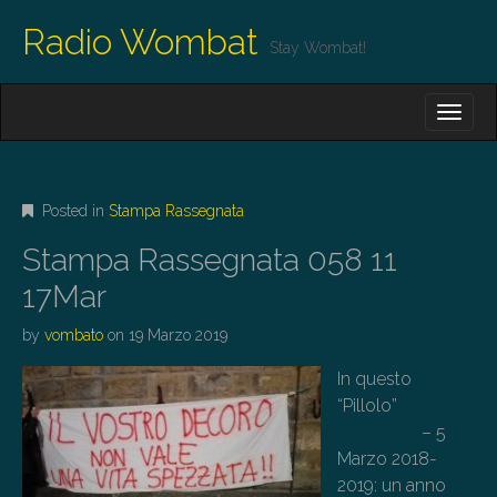
Radio Wombat
Stay Wombat!
M
S
K
A
I
I
P
T
N
O
Posted in
Stampa Rassegnata
M
C
O
E
Stampa Rassegnata 058 11
N
N
T
17Mar
E
U
N
by
vombato
on
19 Marzo 2019
T
In questo
“Pillolo”
– 5
Marzo 2018-
2019: un anno