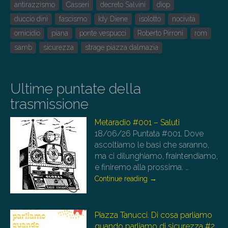
antirazzismo
Casseri
decreto Salvini
diop
duccio dini
fascismo
Idy Diene
isolotto
nocività
omicidio
piana
ponte vespucci
Roberto Pirroni
rom
samb
sicurezza
strage piazza dalmazia
Ultime puntate della
trasmissione
Metaradio #001 – Saluti
18/06/26
Puntata #001. Dove
ascoltiamo le basi che saranno,
ma ci dilunghiamo, fraintendiamo,
e finiremo alla prossima.
…
Continue reading
→
Piazza Tanucci. Di cosa parliamo
quando parliamo di sicurezza #2