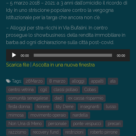
– 5 marzo 2018 – 2021: a 3 anni dall’omicidio il ricordo di
Idy in uno striscione popolare contro la vergogna
istituzionale per la targa che ancora non c’è.
– Alloggi per stra-ricchi in Via Bufalini. In centro
prosegue lo showbusiness della rendita immobiliare in
barba ad ogni dichiarazione sulla città post-covid.
Audio
00:00
00:00
Player
Scarica file
|
Ascolta in una nuova finestra
Tags:
26Marzo
8 marzo
alloggi
appalti
ata
centro vetrina
cgil
classi pollaio
Cobas
comunità senegalese
dad
ex cassa risparmio
festa donna
fioriere
Idy Diene
insegnanti
lusso
mimosa
movimento operaio
nardella
Non Una di Meno
personale
ponte vespucci
precari
razzismo
recovery fund
restrizioni
roberto pirrone