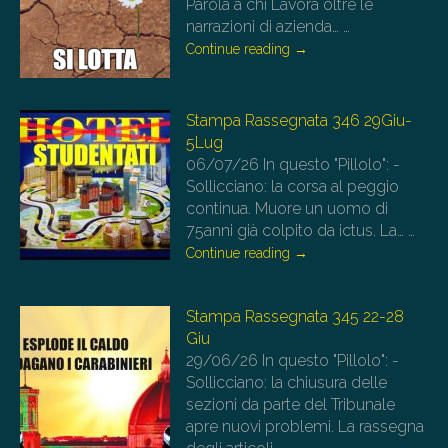
Parola a chi Lavora oltre le
narrazioni di azienda…
…
Continue reading
→
Stampa Rassegnata 346 29Giu-
5Lug
06/07/26
In questo "Pillolo": -
Sollicciano: la corsa al peggio
continua. Muore un uomo di
75anni già colpito da ictus. La…
…
Continue reading
→
Stampa Rassegnata 345 22-28
Giu
29/06/26
In questo "Pillolo": -
Sollicciano: la chiusura delle
sezioni da parte del Tribunale
apre nuovi problemi. La rassegna