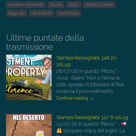
sciopero nazionale
scuola
spazi
stabilizzazione
targa idy
via bufalini
zone rosse
Ultime puntate della
trasmissione
Stampa Rassegnata 348 20-
26Lug
28/07/26
In questo "Pillolo": -
Acca- Seano: Non si ferma la
lotta operaia ! Il tribunale di Pisa
rovescia il provvedimento…
…
Continue reading
→
Stampa Rassegnata 347 6-12Lug.
13/07/26
In questo "Pillolo": -
Sciopero Alia 9 del luglio: La