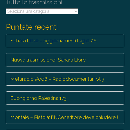
o
Tutte le trasmissioni
n
Tutte
le
trasmissioni
Puntate recenti
Sahara Libre – aggiornamenti luglio 26
Nuova trasmissione! Sahara Libre
Metaradio #008 – Radiodocumentari pt.3
Buongiorno Palestina 173
Montale – Pistoia: l’INCeneritore deve chiudere !