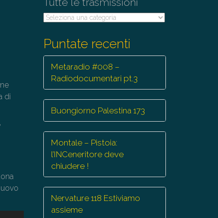
Tutte le trasmissioni
Tutte
le
trasmissioni
Puntate recenti
Metaradio #008 –
Radiodocumentari pt.3
one
a di
Buongiorno Palestina 173
e
Montale – Pistoia:
l’INCeneritore deve
chiudere !
buona
 Nuovo
Nervature 118 Estiviamo
assieme
sa