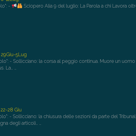
lo": -
Sciopero Alia 9 del luglio: La Parola a chi Lavora oltr
 29Giu-5Lug
lolo": - Sollicciano: la corsa al peggio continua. Muore un uomo
us. La…
…
22-28 Giu
lolo": - Sollicciano: la chiusura delle sezioni da parte del Tribuna
gna degli articoli…
…