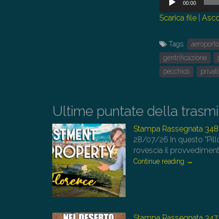
00:00
Player
Scarica file
|
Asco
Tags:
aeroport
gentrificazione
pecchioli
privat
Ultime puntate della trasm
Stampa Rassegnata 348
28/07/26
In questo "Pill
rovescia il provvedimen
Continue reading
→
Stampa Rassegnata 347