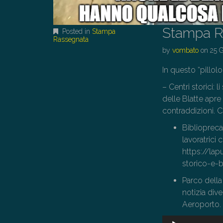
Stampa R
Posted in
Stampa
Rassegnata
by
vombato
on
25 
In questo “pillolo
– Centri storici:
delle Blatte apre
contraddizioni. C
Bibliopreca
lavoratrici
https://lap
storico-e-b
Parco della
notizia div
Aeroporto.
Audio