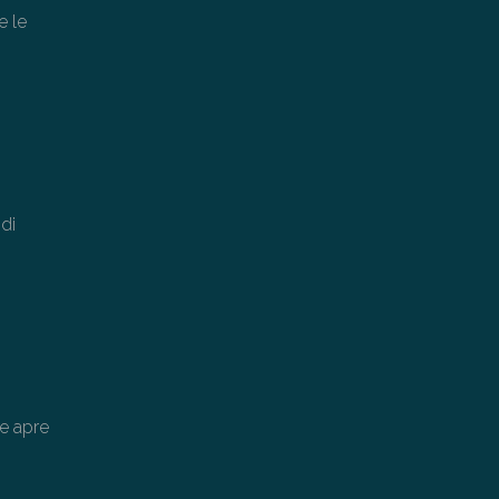
e le
 di
le apre