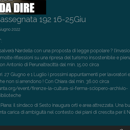
assegnata 192 16-25Giu
Giugno 2022
”:
 li salverà Nardella con una proposta di legge popolare ? l’invasi
 molte riflessioni su una ripresa del turismo insostenibile e pien
on Antonio di Perunaltracittà dal min. 15.00 circa
ri. 27 Giugno e 1 Luglio i prossimi appuntamenti per lavoratori 
 che non si arrendono ! Con Chiara dal min. 36.00 circa
unta.org/event/firenze-la-cultura-si-ferma-sciopero-archivio-
iblioteche
 Piana: il sindaco di Sesto inaugura orti e area attrezzata. Una 
enta carica di ambiguità nel contesto dei piani di crescita per il
U