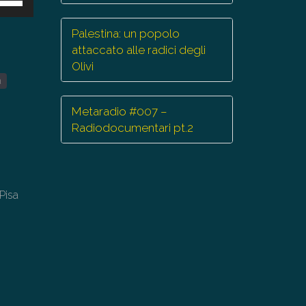
ti
Palestina: un popolo
eccia
attaccato alle radici degli
/giù
Olivi
r
a
mentare
Metaradio #007 –
Radiodocumentari pt.2
minuire
lume.
 Pisa