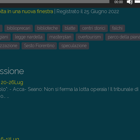
00:00
i
lta in una nuova finestra
|
Registrato il 25 Giugno 2022
tas
fr
o
biblioprecari
biblioteche
blatte
centri storici
falchi
su
pe
giani
legge nardella
masterplan
overtourism
parco della pian
au
izzazione
Sesto Fiorentino
speculazione
o
di
il
issione
vo
 20-26Lug
olo": - Acca- Seano: Non si ferma la lotta operaia ! Il tribunale di
to…
…
 6-12Lug.