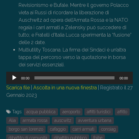
Revisionismo e Bufale. Mentre il governo Polacco
vieta ai Russi di ricordare la liberazione di
Auschwitz ad opera dell’Armata Rossa e la NATO
regala i carri armati a Zelensky può succedere di
tutto; e Fratelli d’Italia Lucca sperimenta la “fusione”
delle 2 date.
Multiutility Toscana. La firma dei Sindaci è un’altra
tappa del percorso verso la quotazione in borsa
dei servizi essenziali.
Audio
00:00
00:00
Player
Scarica file
|
Ascolta in una nuova finestra
|
Registrato il 27
Gennaio 2023
Tags:
acqua pubblica
aeroporto
affitti turistici
affitto
Alia
armata rossa
auscwitz
avventura urbana
borgo san lorenzo
cafaggio
carri armati
consiag
dibattito di comunità
dibattito pubblico
foibe