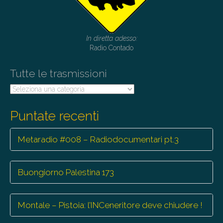
g
a
t
In diretta adesso:
i
Radio Contado
o
Tutte le trasmissioni
n
Tutte
le
trasmissioni
Puntate recenti
Metaradio #008 – Radiodocumentari pt.3
Buongiorno Palestina 173
Montale – Pistoia: l’INCeneritore deve chiudere !