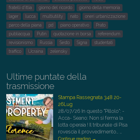
fratelli d'itlia
giorno del ricordo
giorno della memoria
lager
lucca
multiutility
nato
oneri urbanizzazione
parco della piana
pd
piano operativo
Prato
publiacqua
Putin
quotazione in borsa
referendum
revisionismo
Russia
Sesto
Signa
studentati
traffico
Ucraina
zelensky
Ultime puntate della
trasmissione
Stampa Rassegnata 348 20-
26Lug
28/07/26
In questo "Pillolo": -
Acca- Seano: Non si ferma la
lotta operaia ! Il tribunale di Pisa
rovescia il provvedimento…
…
Continue reading
→