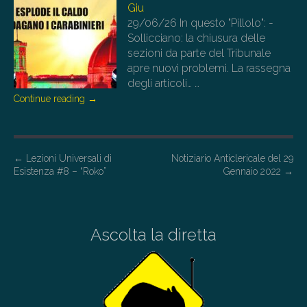
Giu
29/06/26
In questo "Pillolo": -
Sollicciano: la chiusura delle
sezioni da parte del Tribunale
apre nuovi problemi. La rassegna
degli articoli…
…
Continue reading
→
P
←
Lezioni Universali di
Notiziario Anticlericale del 29
Esistenza #8 – “Roko”
Gennaio 2022
→
o
s
t
Ascolta la diretta
n
a
v
i